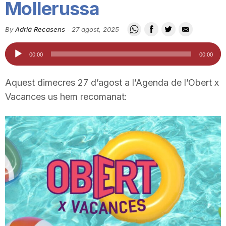
Mollerussa
i
By
Adrià Recasens
-
27 agost, 2025
u
Reproductor
00:00
00:00
d'àudio
t
Aquest dimecres 27 d’agost a l’Agenda de l’Obert x
Vacances us hem recomanat:
a
t
d
e