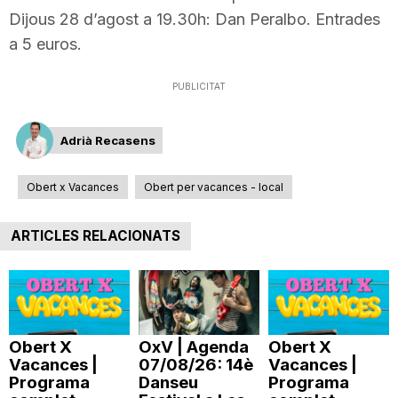
Dijous 28 d’agost a 19.30h: Dan Peralbo. Entrades
n
a 5 euros.
a
PUBLICITAT
Adrià Recasens
Obert x Vacances
Obert per vacances - local
ARTICLES RELACIONATS
Obert X
OxV | Agenda
Obert X
Vacances |
07/08/26: 14è
Vacances |
Programa
Danseu
Programa