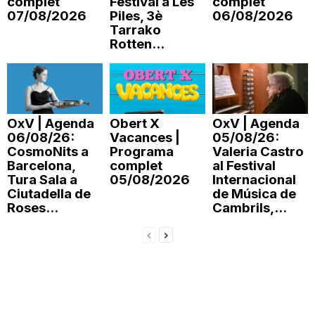
complet
Festival a Les
complet
07/08/2026
Piles, 3è
06/08/2026
Tarrako
Rotten...
OxV | Agenda
Obert X
OxV | Agenda
06/08/26:
Vacances |
05/08/26:
CosmoNits a
Programa
Valeria Castro
Barcelona,
complet
al Festival
Tura Sala a
05/08/2026
Internacional
Ciutadella de
de Música de
Roses...
Cambrils,...