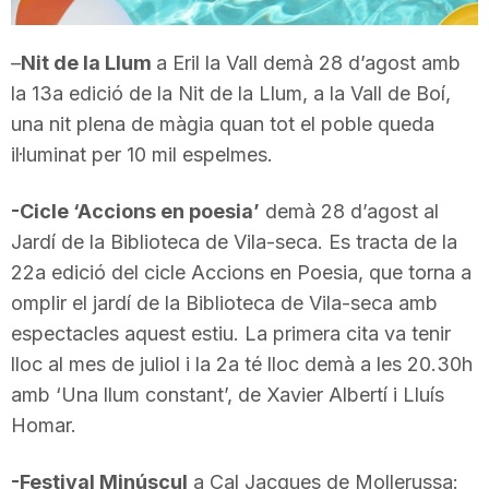
T
–
Nit de la Llum
a Eril la Vall demà 28 d’agost amb
la 13a edició de la Nit de la Llum, a la Vall de Boí,
a
una nit plena de màgia quan tot el poble queda
il·luminat per 10 mil espelmes.
r
-Cicle ‘Accions en poesia’
demà 28 d’agost al
r
Jardí de la Biblioteca de Vila-seca. Es tracta de la
22a edició del cicle Accions en Poesia, que torna a
omplir el jardí de la Biblioteca de Vila-seca amb
a
espectacles aquest estiu. La primera cita va tenir
lloc al mes de juliol i la 2a té lloc demà a les 20.30h
g
amb ‘Una llum constant’, de Xavier Albertí i Lluís
Homar.
o
-Festival Minúscul
a Cal Jacques de Mollerussa: