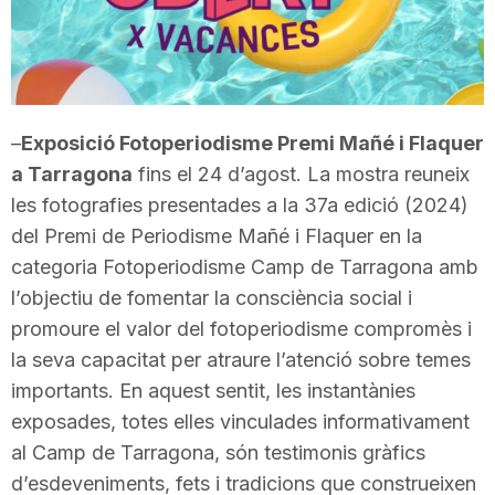
T
a
–
Exposició Fotoperiodisme Premi Mañé i Flaquer
r
a Tarragona
fins el 24 d’agost. La mostra reuneix
les fotografies presentades a la 37a edició (2024)
del Premi de Periodisme Mañé i Flaquer en la
r
categoria Fotoperiodisme Camp de Tarragona amb
l’objectiu de fomentar la consciència social i
a
promoure el valor del fotoperiodisme compromès i
la seva capacitat per atraure l’atenció sobre temes
g
importants. En aquest sentit, les instantànies
exposades, totes elles vinculades informativament
o
al Camp de Tarragona, són testimonis gràfics
d’esdeveniments, fets i tradicions que construeixen