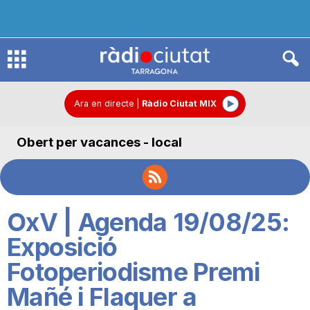
R
à
Ara en directe
|
Ràdio Ciutat MIX
Obert per vacances - local
d
i
OxV | Agenda 19/08/25:
o
Exposició
Fotoperiodisme Premi
C
Mañé i Flaquer a