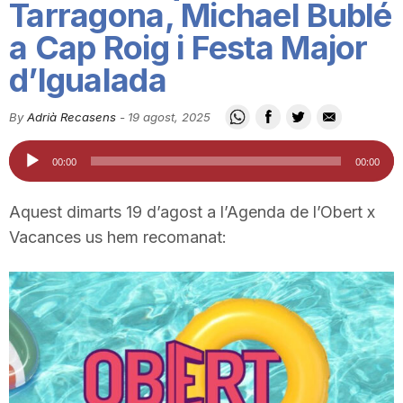
Tarragona, Michael Bublé
i
a Cap Roig i Festa Major
d’Igualada
u
By
Adrià Recasens
-
19 agost, 2025
t
Reproductor
00:00
00:00
d'àudio
a
Aquest dimarts 19 d’agost a l’Agenda de l’Obert x
Vacances us hem recomanat:
t
d
e