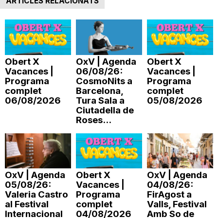
ARTICLES RELACIONATS
Obert X
OxV | Agenda
Obert X
Vacances |
06/08/26:
Vacances |
Programa
CosmoNits a
Programa
complet
Barcelona,
complet
06/08/2026
Tura Sala a
05/08/2026
Ciutadella de
Roses...
OxV | Agenda
Obert X
OxV | Agenda
05/08/26:
Vacances |
04/08/26:
Valeria Castro
Programa
FirAgost a
al Festival
complet
Valls, Festival
Internacional
04/08/2026
Amb So de