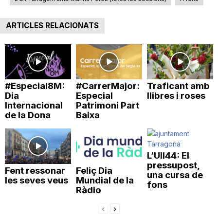
ARTICLES RELACIONATS
#Especial8M:
#CarrerMajor:
Traficant amb
Dia
Especial
llibres i roses
Internacional
Patrimoni Part
de la Dona
Baixa
L’Ull44: El
pressupost,
Fent ressonar
Feliç Dia
una cursa de
les seves veus
Mundial de la
fons
Ràdio