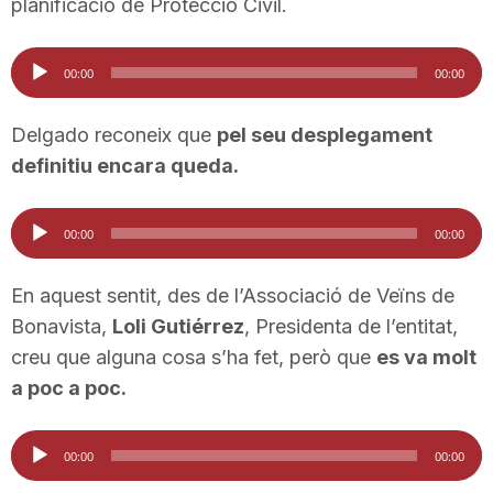
planificació de Protecció Civil.
n
Reproductor
00:00
00:00
d'àudio
a
Delgado reconeix que
pel seu desplegament
definitiu encara queda.
Reproductor
00:00
00:00
d'àudio
En aquest sentit, des de l’Associació de Veïns de
Bonavista,
Loli Gutiérrez
, Presidenta de l’entitat,
creu que alguna cosa s’ha fet, però que
es va molt
a poc a poc.
Reproductor
00:00
00:00
d'àudio