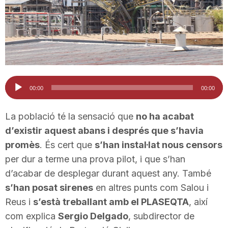
T
a
r
Reproductor
00:00
00:00
d'àudio
r
La població té la sensació que
no ha acabat
d’existir aquest abans i després que s’havia
a
promès
. És cert que
s’han instal·lat nous censors
per dur a terme una prova pilot, i que s’han
d’acabar de desplegar durant aquest any. També
g
s’han posat sirenes
en altres punts com Salou i
Reus i
s’està treballant amb el PLASEQTA
, així
o
com explica
Sergio Delgado
, subdirector de