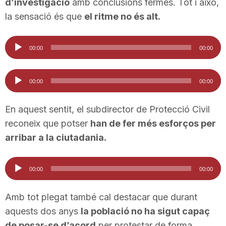
d’investigació
amb conclusions fermes. Tot i això,
la sensació és que
el ritme no és alt.
Reproductor
00:00
00:00
d'àudio
Reproductor
00:00
00:00
d'àudio
En aquest sentit, el subdirector de Protecció Civil
reconeix que potser
han de fer més esforços per
arribar a la ciutadania.
Reproductor
00:00
00:00
d'àudio
Amb tot plegat també cal destacar que durant
aquests dos anys
la població no ha sigut capaç
de posar-se d’acord
per protestar de forma