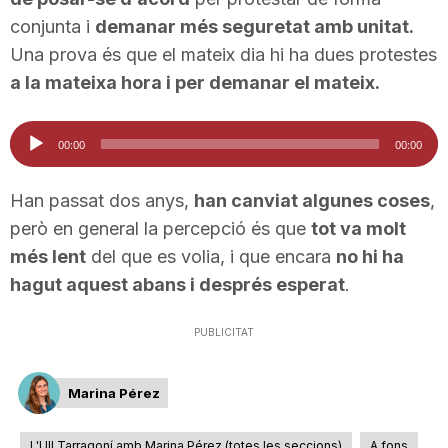
conjunta i
demanar més seguretat amb unitat.
Una prova és que el mateix dia hi ha dues protestes
a la mateixa hora i per demanar el mateix.
Reproductor
00:00
00:00
d'àudio
Han passat dos anys,
han canviat algunes coses
,
però en general la percepció és que
tot va molt
més lent
del que es volia, i que encara
no hi ha
hagut aquest abans i després esperat
.
PUBLICITAT
Marina Pérez
L'Ull Tarragoní amb Marina Pérez (totes les seccions)
A fons