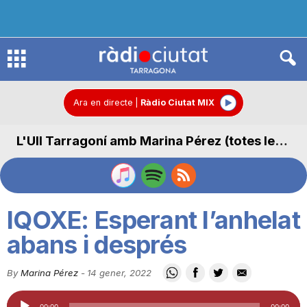
R
à
Ara en directe
|
Ràdio Ciutat MIX
L'Ull Tarragoní amb Marina Pérez (totes les seccions)
d
i
IQOXE: Esperant l’anhelat
o
abans i després
By
Marina Pérez
-
14 gener, 2022
C
Reproductor
00:00
00:00