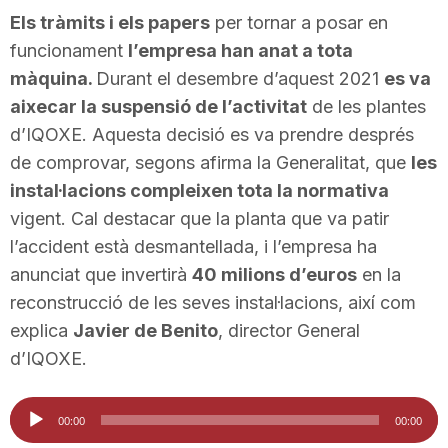
Els tràmits i els papers
per tornar a posar en
funcionament
l’empresa han anat a tota
màquina.
Durant el desembre d’aquest 2021
es va
aixecar la suspensió de l’activitat
de les plantes
d’IQOXE. Aquesta decisió es va prendre després
de comprovar, segons afirma la Generalitat, que
les
instal·lacions compleixen tota la normativa
vigent. Cal destacar que la planta que va patir
l’accident està desmantellada, i l’empresa ha
anunciat que invertirà
40 milions d’euros
en la
reconstrucció de les seves instal·lacions, així com
explica
Javier de Benito
, director General
d’IQOXE.
Reproductor
00:00
00:00
d'àudio