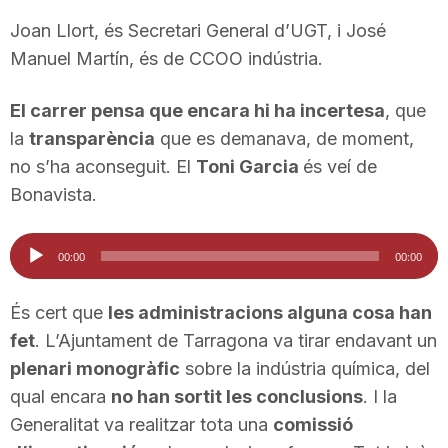
Joan Llort, és Secretari General d’UGT, i José
Manuel Martín, és de CCOO indústria.
El carrer pensa que encara hi ha incertesa
, que
la
transparència
que es demanava, de moment,
no s’ha aconseguit. El
Toni Garcia
és veí de
Bonavista.
Reproductor
00:00
00:00
d'àudio
És cert que
les administracions alguna cosa han
fet
. L’Ajuntament de Tarragona va tirar endavant un
plenari monogràfic
sobre la indústria química, del
qual encara
no han sortit les conclusions
. I la
Generalitat va realitzar tota una
comissió