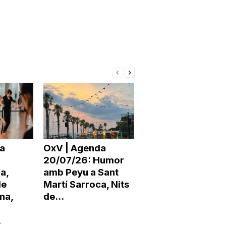
a
OxV | Agenda
20/07/26: Humor
a,
amb Peyu a Sant
de
Martí Sarroca, Nits
na,
de...
.