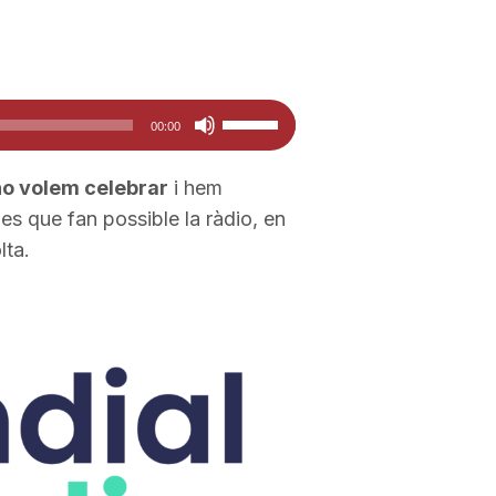
Feu
00:00
servir
les
o volem celebrar
i hem
tecles
s que fan possible la ràdio, en
de
lta.
fletxa
cap
amunt/cap
avall
per
a
incrementar
o