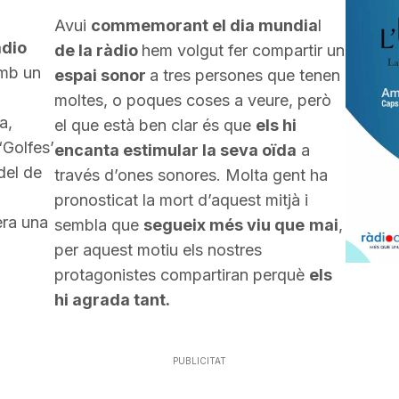
Avui
commemorant el dia mundia
l
dio
de la ràdio
hem volgut fer compartir un
amb un
espai sonor
a tres persones que tenen
moltes, o poques coses a veure, però
a,
el que està ben clar és que
els hi
‘Golfes’
encanta estimular la seva oïda
a
idel de
través d’ones sonores. Molta gent ha
pronosticat la mort d’aquest mitjà i
ra una
sembla que
segueix més viu que
mai
,
per aquest motiu els nostres
protagonistes compartiran perquè
els
hi agrada tant.
PUBLICITAT