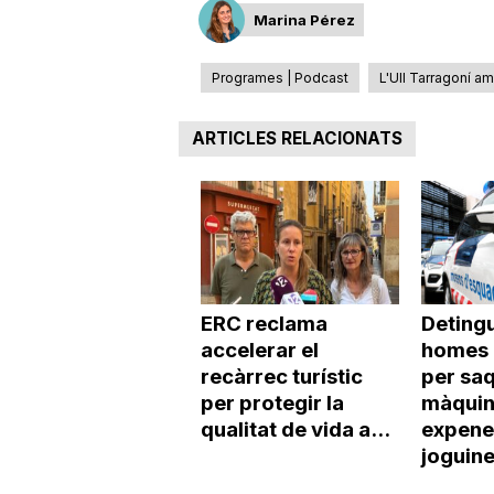
Marina Pérez
Programes | Podcast
L'Ull Tarragoní a
ARTICLES RELACIONATS
ERC reclama
Deting
accelerar el
homes 
recàrrec turístic
per saq
per protegir la
màqui
qualitat de vida a...
expene
joguin