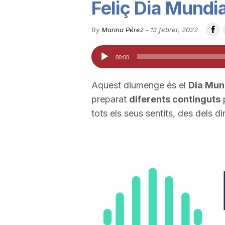
Feliç Dia Mundia
u
By
Marina Pérez
-
13 febrer, 2022
t
Reproductor
00:00
d'àudio
a
Aquest diumenge és el
Dia Mund
preparat
diferents continguts
p
t
tots els seus sentits, des dels d
d
e
T