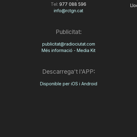
Tel:
977 088 596
Llo
info@rctgn.cat
Publicitat:
publicitat@radiociutat.com
Més informació - Media Kit
Descarrega't l'APP:
Disponible per iOS i Android