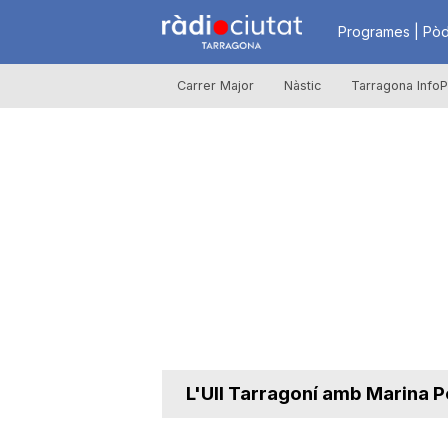
R
Programes | Pòd
Carrer Major
Nàstic
Tarragona InfoP
à
d
i
o
C
L'Ull Tarragoní amb Marina Pé
i