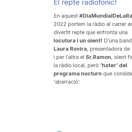
El repte radiofònic!
En aquest
#DiaMundialDeLaRa
2022 portem la ràdio al carrer 
divertit repte que enfronta una
locutora i un oient!
D’una band
Laura Rovira
, presentadora de 
i per l’altra el
Sr.Ramon
, oient f
la ràdio local, però
‘hater’ del
programa nocturn
que conside
‘aberració’.