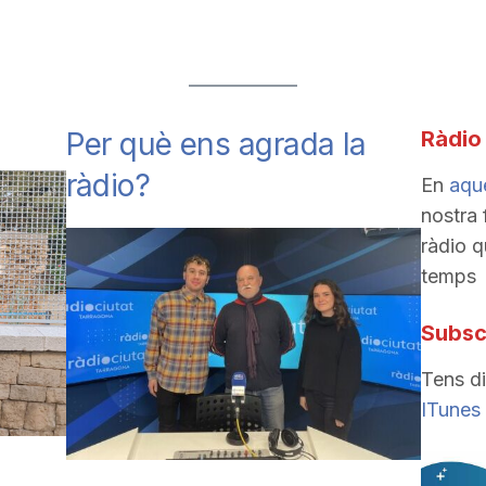
Per què ens agrada la
Ràdio
ràdio?
En
aque
nostra 
ràdio 
temps
Subscr
Tens d
ITunes