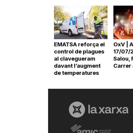
EMATSA reforça el
OxV | 
control de plagues
17/07/2
al clavegueram
Salou, F
davant l’augment
Carrer a
de temperatures