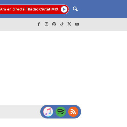
Ara en directe
|
Ràdio Ciutat MIX