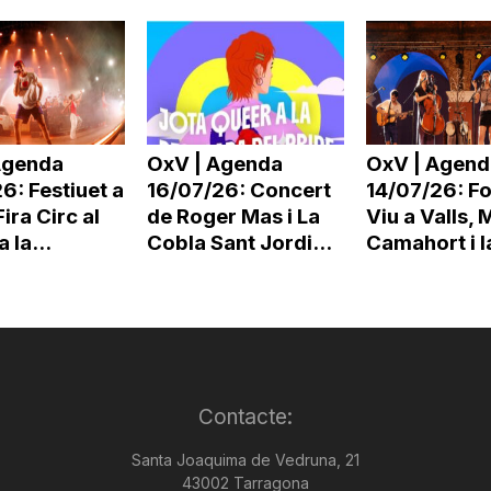
Agenda
OxV | Agenda
OxV | Agend
6: Festiuet a
16/07/26: Concert
14/07/26: Fo
ira Circ al
de Roger Mas i La
Viu a Valls, 
 la...
Cobla Sant Jordi...
Camahort i la
Contacte:
Santa Joaquima de Vedruna, 21
43002 Tarragona