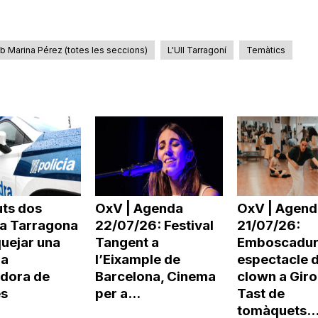
mb Marina Pérez (totes les seccions)
L'Ull Tarragoní
Temàtics
uts dos
OxV | Agenda
OxV | Agend
a Tarragona
22/07/26: Festival
21/07/26:
uejar una
Tangent a
Emboscadur
na
l’Eixample de
espectacle 
dora de
Barcelona, Cinema
clown a Giro
es
per a...
Tast de
tomàquets..