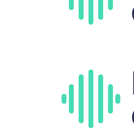
a
r
r
a
g
o
n