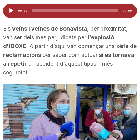
i
Reproductor
00:00
00:00
d'àudio
u
Els
veïns i veïnes de Bonavista
, per proximitat,
van ser dels més perjudicats per
l’explosió
d’IQOXE.
A partir d’aquí van començar una sèrie de
t
reclamacions
per saber com actuar
si es tornava
a repetir
un accident d’aquest tipus, i més
a
seguretat.
t
d
e