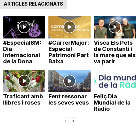
ARTICLES RELACIONATS
n
a
#Especial8M:
#CarrerMajor:
Visca Els Pets
Dia
Especial
de Constantí i
Internacional
Patrimoni Part
la mare que els
de la Dona
Baixa
va parir
Traficant amb
Fent ressonar
Feliç Dia
llibres i roses
les seves veus
Mundial de la
Ràdio