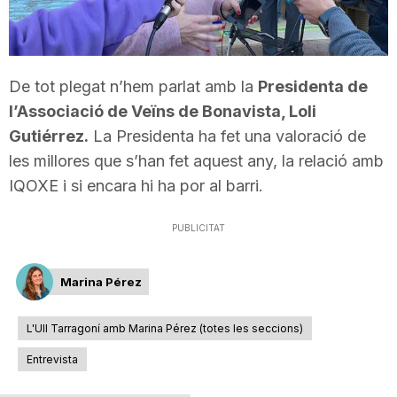
T
a
De tot plegat n’hem parlat amb la
Presidenta de
l’Associació de Veïns de Bonavista, Loli
r
Gutiérrez.
La Presidenta ha fet una valoració de
les millores que s’han fet aquest any, la relació amb
IQOXE i si encara hi ha por al barri.
r
PUBLICITAT
a
Marina Pérez
g
L'Ull Tarragoní amb Marina Pérez (totes les seccions)
o
Entrevista