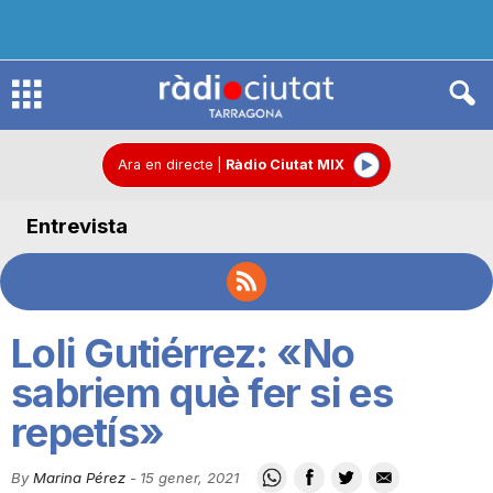
R
à
Ara en directe
|
Ràdio Ciutat MIX
Entrevista
d
i
Loli Gutiérrez: «No
o
sabriem què fer si es
repetís»
C
By
Marina Pérez
-
15 gener, 2021