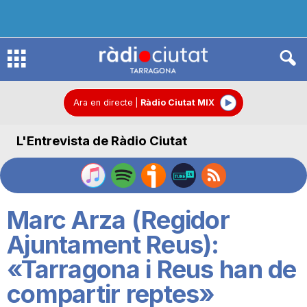
R
à
Ara en directe
|
Ràdio Ciutat MIX
L'Entrevista de Ràdio Ciutat
d
i
Marc Arza (Regidor
o
Ajuntament Reus):
«Tarragona i Reus han de
C
compartir reptes»