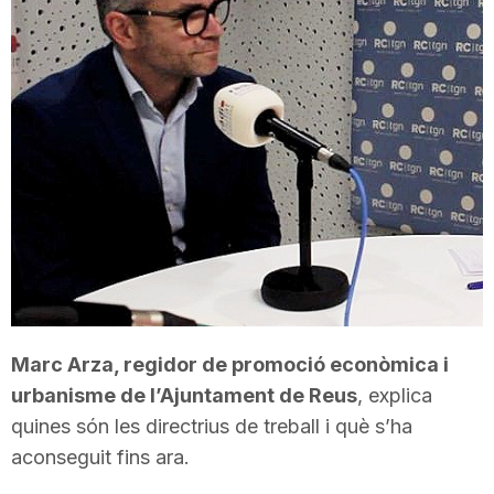
T
a
r
r
a
Marc Arza, regidor de promoció econòmica i
g
urbanisme de l’Ajuntament de Reus
, explica
quines són les directrius de treball i què s’ha
o
aconseguit fins ara.