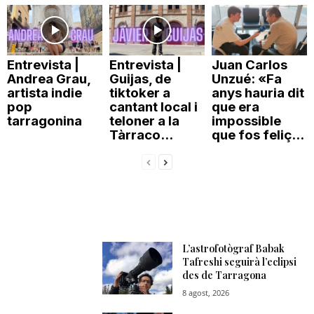
Entrevista |
Entrevista |
Juan Carlos
Andrea Grau,
Guijas, de
Unzué: «Fa
artista indie
tiktoker a
anys hauria dit
pop
cantant local i
que era
tarragonina
teloner a la
impossible
Tàrraco...
que fos feliç...