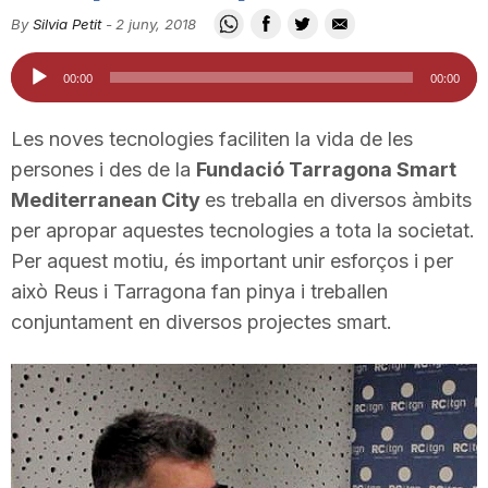
i
By
Silvia Petit
-
2 juny, 2018
Reproductor
00:00
00:00
u
d'àudio
Les noves tecnologies faciliten la vida de les
t
persones i des de la
Fundació Tarragona Smart
Mediterranean City
es treballa en diversos àmbits
per apropar aquestes tecnologies a tota la societat.
a
Per aquest motiu, és important unir esforços i per
això Reus i Tarragona fan pinya i treballen
t
conjuntament en diversos projectes smart.
d
e