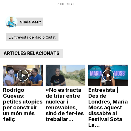
PUBLICITAT
n
Silvia Petit
a
L'Entrevista de Ràdio Ciutat
ARTICLES RELACIONATS
Rodrigo
«No es tracta
Entrevista |
Cuevas:
de triar entre
Des de
petites utopies
nuclear i
Londres, Maria
per construir
renovables,
Moss aquest
un món més
sinó de fer-les
dissabte al
feliç
treballar...
Festival Sota
La...