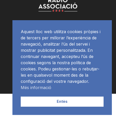
Aquest lloc web utilitza cookies pròpies i
de tercers per millorar l’experiència de
navegació, analitzar l’ús del servei i
mostrar publicitat personalitzada. En
continuar navegant, accepteu l’ús de
cookies segons la nostra política de
cookies. Podeu gestionar-les o rebutjar-
les en qualsevol moment des de la
configuració del vostre navegador.
Més informació
Contacte | Publicitat
APP
Programació
RàdioNews
Entès
Subscriu-te al newsletter
© Ràdio Ciutat de Tarragona