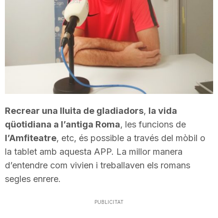
T
a
r
r
Recrear una lluita de gladiadors
,
la vida
qüotidiana a l’antiga Roma
, les funcions de
a
l’Amfiteatre
, etc, és possible a través del mòbil o
la tablet amb aquesta APP. La millor manera
d’entendre com vivien i treballaven els romans
g
segles enrere.
o
PUBLICITAT