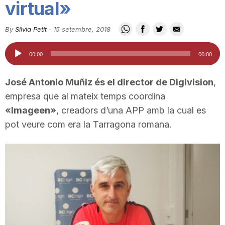
virtual»
i
By
Silvia Petit
-
15 setembre, 2018
u
Reproductor
00:00
00:00
d'àudio
t
José Antonio Muñiz és el director de Digivision
,
empresa que al mateix temps coordina
a
«Imageen»
, creadors d’una APP amb la cual es
pot veure com era la Tarragona romana.
t
d
e