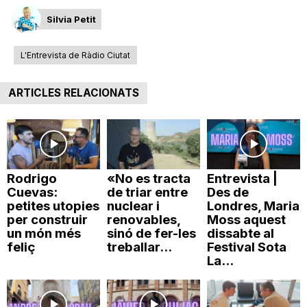
n
Silvia Petit
L'Entrevista de Ràdio Ciutat
a
ARTICLES RELACIONATS
Rodrigo
«No es tracta
Entrevista |
Cuevas:
de triar entre
Des de
petites utopies
nuclear i
Londres, Maria
per construir
renovables,
Moss aquest
un món més
sinó de fer-les
dissabte al
feliç
treballar...
Festival Sota
La...