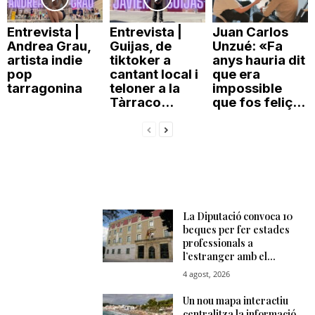
Entrevista |
Entrevista |
Juan Carlos
Andrea Grau,
Guijas, de
Unzué: «Fa
artista indie
tiktoker a
anys hauria dit
pop
cantant local i
que era
tarragonina
teloner a la
impossible
Tàrraco...
que fos feliç...