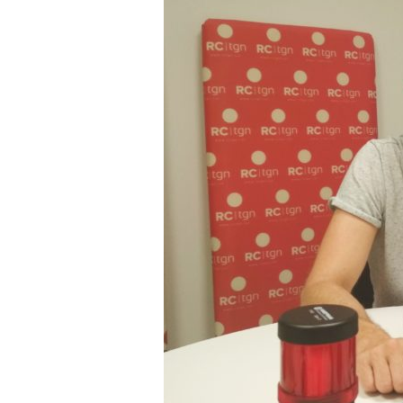
a
r
r
a
g
o
n