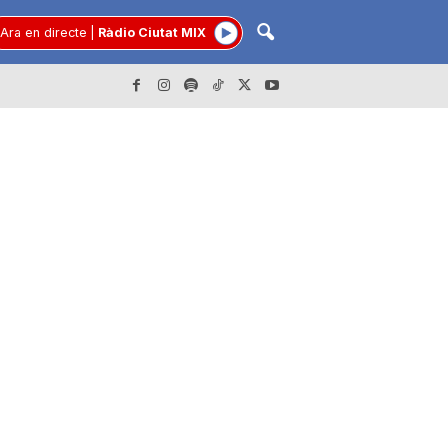
Ara en directe
|
Ràdio Ciutat MIX