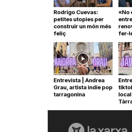
Rodrigo Cuevas:
«No e
petites utopies per
entre
construir un món més
renov
feliç
fer-l
Entrevista | Andrea
Entre
Grau, artista indie pop
tikto
tarragonina
local
Tàrra