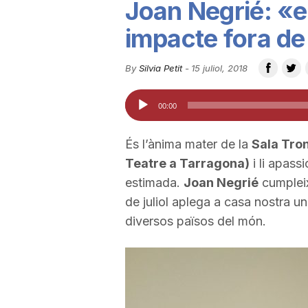
Joan Negrié: «el
u
impacte fora d
t
By
Silvia Petit
-
15 juliol, 2018
Reproductor
00:00
a
d'àudio
És l’ànima mater de la
Sala Tro
t
Teatre a Tarragona)
i li apassi
estimada.
Joan Negrié
cumpleix
d
de juliol aplega a casa nostra 
diversos països del món.
e
T