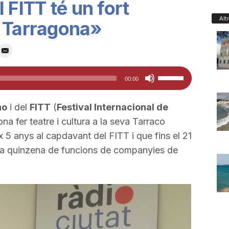
 FITT té un fort
Alt
e Tarragona»
Feu
00:00
servir
les
no
i del
FITT
(
Festival Internacional de
tecles
ona fer teatre i cultura a la seva Tarraco
de
 5 anys al capdavant del FITT i que fins el 21
fletxa
una quinzena de funcions de companyies de
cap
amunt/cap
avall
per
a