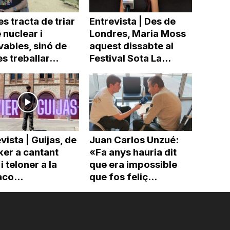
s tracta de triar
Entrevista | Des de
 nuclear i
Londres, Maria Moss
ables, sinó de
aquest dissabte al
es treballar...
Festival Sota La...
vista | Guijas, de
Juan Carlos Unzué:
ker a cantant
«Fa anys hauria dit
 i teloner a la
que era impossible
co...
que fos feliç...