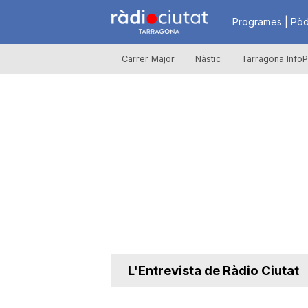
R
Programes | Pòd
Carrer Major
Nàstic
Tarragona InfoP
à
d
i
o
C
L'Entrevista de Ràdio Ciutat
i