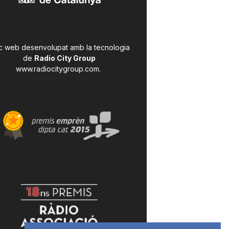
c web desenvolupat amb la tecnologia
de
Radio City Group
www.radiocitygroup.com
.