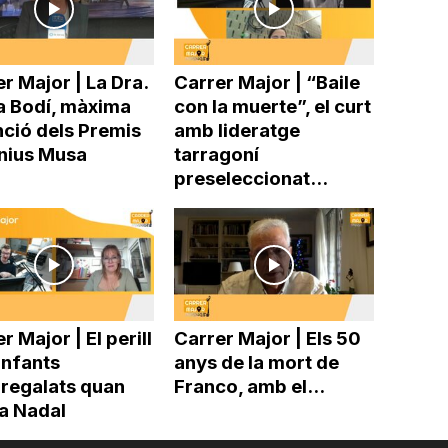
r Major | La Dra.
Carrer Major | “Baile
a Bodí, màxima
con la muerte”, el curt
nció dels Premis
amb lideratge
nius Musa
tarragoní
preseleccionat...
r Major | El perill
Carrer Major | Els 50
infants
anys de la mort de
rregalats quan
Franco, amb el...
ba Nadal