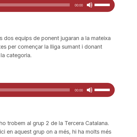
Feu
00:00
servir
les
tecles
de
ls dos equips de ponent jugaran a la mateixa
fletxa
ites per començar la lliga sumant i donant
cap
la categoria.
amunt/cap
avall
per
Feu
a
00:00
servir
incrementar
les
o
tecles
disminuir
de
el
ho trobem al grup 2 de la Tercera Catalana.
fletxa
volum.
ici en aquest grup on a més, hi ha molts més