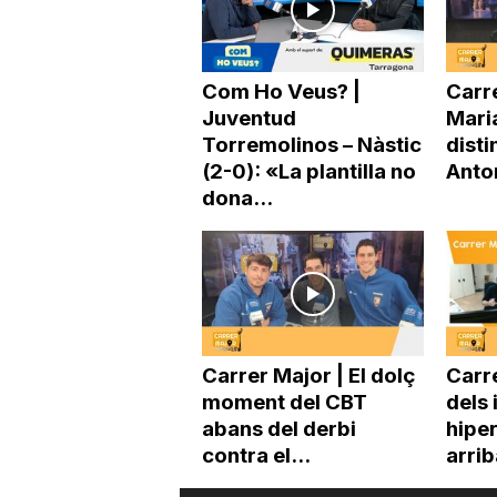
Com Ho Veus? |
Carre
Juventud
Mari
Torremolinos – Nàstic
disti
(2-0): «La plantilla no
Anto
dona...
Carrer Major | El dolç
Carre
moment del CBT
dels 
abans del derbi
hipe
contra el...
arri