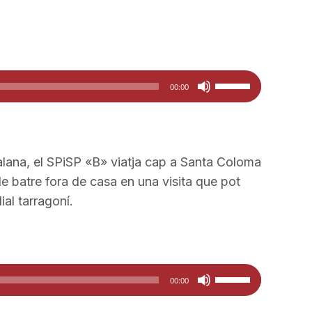
cap
amunt/cap
avall
per
Feu
a
00:00
servir
incrementar
les
o
tecles
disminuir
de
el
alana, el SPiSP «B» viatja cap a Santa Coloma
fletxa
volum.
de batre fora de casa en una visita que pot
cap
lial tarragoní.
amunt/cap
avall
per
Feu
a
00:00
servir
incrementar