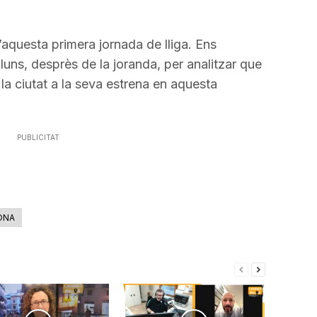
les
o
tecles
disminuir
de
el
d’aquesta primera jornada de lliga. Ens
fletxa
volum.
luns, desprès de la joranda, per analitzar que
cap
la ciutat a la seva estrena en aquesta
amunt/cap
avall
per
PUBLICITAT
a
incrementar
o
disminuir
ONA
el
volum.