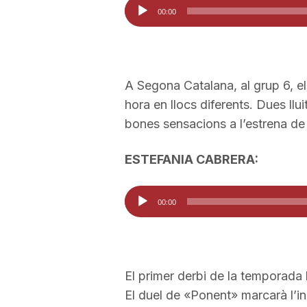
Reproductor
00:00
a
d'àudio
A Segona Catalana, al grup 6, e
hora en llocs diferents. Dues llu
bones sensacions a l’estrena de 
ESTEFANIA CABRERA:
Reproductor
00:00
d'àudio
El primer derbi de la temporada 
El duel de «Ponent» marcarà l’in