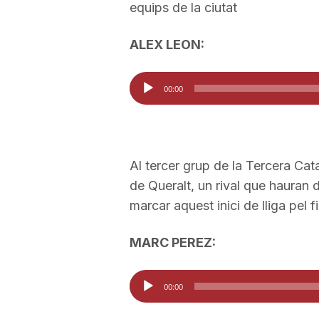
equips de la ciutat
ALEX LEON:
Reproductor
00:00
d'àudio
Al tercer grup de la Tercera Cat
de Queralt, un rival que hauran 
marcar aquest inici de lliga pel fi
MARC PEREZ:
Reproductor
00:00
d'àudio