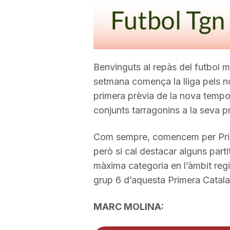
a
r
Benvinguts al repàs del futbol 
setmana comença la lliga pels nos
r
primera prèvia de la nova tempo
conjunts tarragonins a la seva p
a
Com sempre, comencem per Prime
g
però si cal destacar alguns part
màxima categoria en l’àmbit reg
grup 6 d’aquesta Primera Catala
o
MARC MOLINA:
n