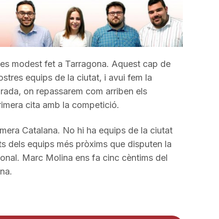
incrementar
o
disminuir
el
volum.
mes modest fet a Tarragona. Aquest cap de
tres equips de la ciutat, i avui fem la
rada, on repassarem com arriben els
rimera cita amb la competició.
ra Catalana. No hi ha equips de la ciutat
its dels equips més pròxims que disputen la
ional. Marc Molina ens fa cinc cèntims del
na.