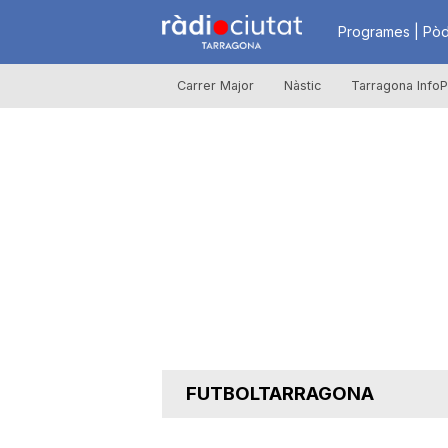
R
Programes | Pòd
Carrer Major
Nàstic
Tarragona InfoP
à
d
i
o
C
FUTBOLTARRAGONA
i