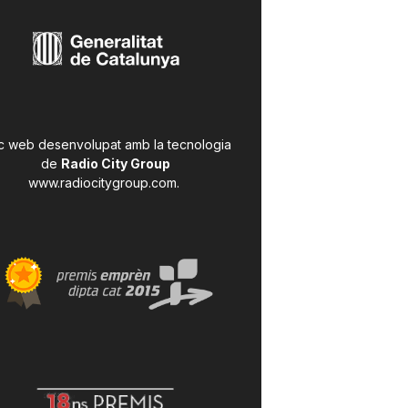
c web desenvolupat amb la tecnologia
de
Radio City Group
www.radiocitygroup.com
.