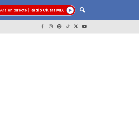
Ara en directe
|
Ràdio Ciutat MIX