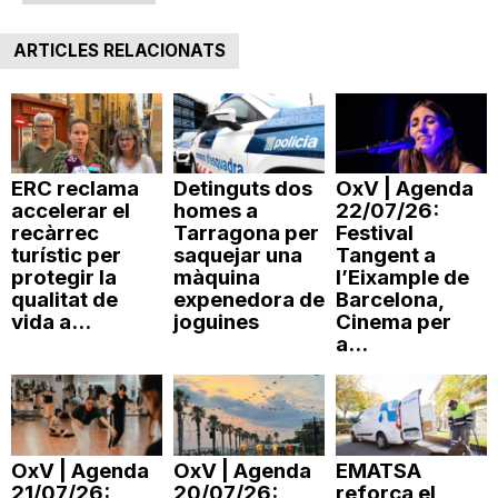
ARTICLES RELACIONATS
ERC reclama
Detinguts dos
OxV | Agenda
accelerar el
homes a
22/07/26:
recàrrec
Tarragona per
Festival
turístic per
saquejar una
Tangent a
protegir la
màquina
l’Eixample de
qualitat de
expenedora de
Barcelona,
vida a...
joguines
Cinema per
a...
OxV | Agenda
OxV | Agenda
EMATSA
21/07/26:
20/07/26:
reforça el