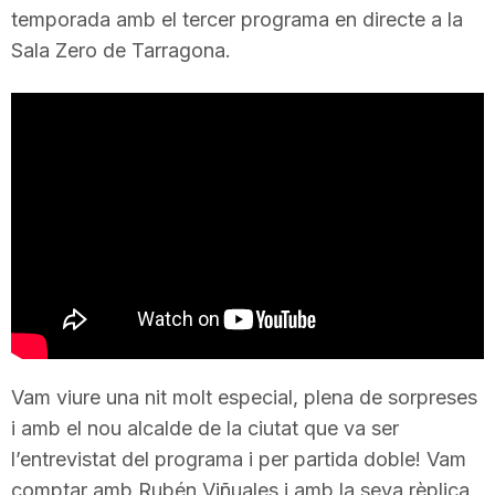
temporada amb el tercer programa en directe a la
i
Sala Zero de Tarragona.
u
t
a
t
d
Vam viure una nit molt especial, plena de sorpreses
i amb el nou alcalde de la ciutat que va ser
e
l’entrevistat del programa i per partida doble! Vam
comptar amb Rubén Viñuales i amb la seva rèplica