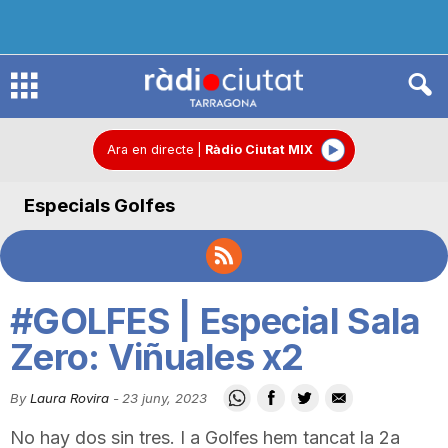
R
à
Ara en directe
|
Ràdio Ciutat MIX
Especials Golfes
d
i
#GOLFES | Especial Sala
o
Zero: Viñuales x2
By
Laura Rovira
-
23 juny, 2023
C
No hay dos sin tres. I a Golfes hem tancat la 2a