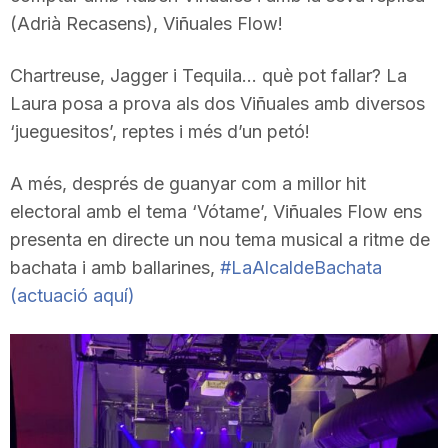
(Adrià Recasens), Viñuales Flow!
T
Chartreuse, Jagger i Tequila… què pot fallar? La
a
Laura posa a prova als dos Viñuales amb diversos
‘jueguesitos’, reptes i més d’un petó!
r
A més, després de guanyar com a millor hit
electoral amb el tema ‘Vótame’, Viñuales Flow ens
r
presenta en directe un nou tema musical a ritme de
bachata i amb ballarines,
#LaAlcaldeBachata
a
(actuació aquí)
g
o