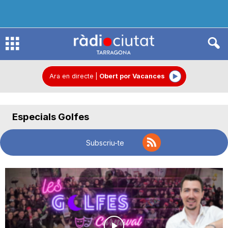
R
à
Ara en directe
|
Obert por Vacances
d
Especials Golfes
i
Subscriu-te
o
C