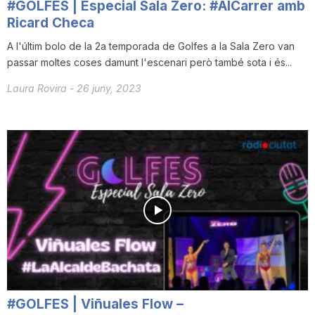
#GOLFES | Especial Sala Zero: #AlCarrer amb
Ricard Checa
A l'últim bolo de la 2a temporada de Golfes a la Sala Zero van
passar moltes coses damunt l'escenari però també sota i és...
Laura Rovira
-
26 juny, 2023
#GOLFES | Viñuales Flow –