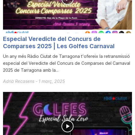
i
u
Especial Veredicte del Concurs de
t
Comparses 2025 | Les Golfes Carnaval
Un any més Ràdio Ciutat de Tarragona t'ofereix la retransmissió
especial del Veredicte del Concurs de Comparses del Carnaval
a
2025 de Tarragona amb la...
Adrià Recasens
-
1 març, 2025
t
d
e