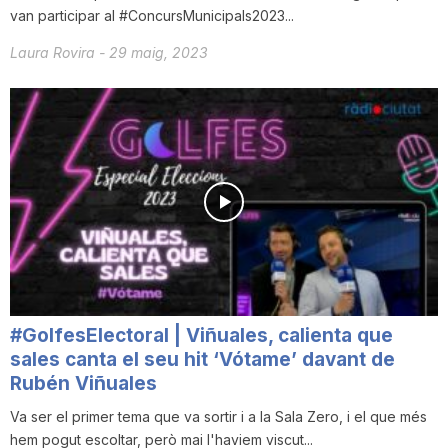
van participar al #ConcursMunicipals2023...
Laura Rovira
-
29 maig, 2023
#GolfesElectoral | Viñuales, calienta que
sales canta el seu hit ‘Vótame’ davant de
Rubén Viñuales
Va ser el primer tema que va sortir i a la Sala Zero, i el que més
hem pogut escoltar, però mai l'haviem viscut...