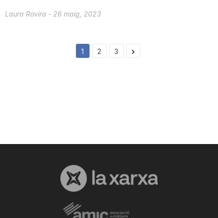
Laura Rovira
-
26 maig, 2023
1
2
3