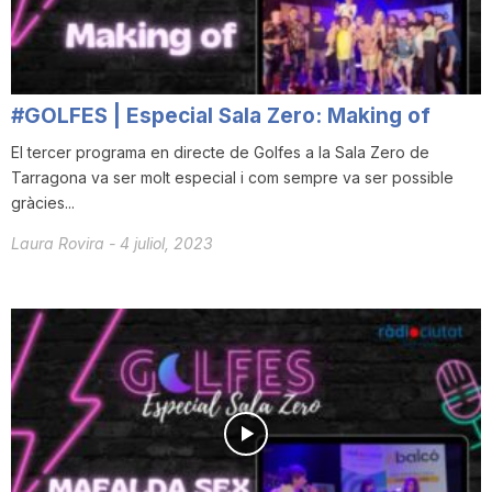
T
a
#GOLFES | Especial Sala Zero: Making of
El tercer programa en directe de Golfes a la Sala Zero de
r
Tarragona va ser molt especial i com sempre va ser possible
gràcies...
r
Laura Rovira
-
4 juliol, 2023
a
g
o