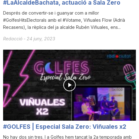
#LaAlcaldeBachata, actuació a Sala Zero
Després de convertir-se i guanyar com a millor
#GolfesHitsElectorals amb el #Votame, Viñuales Flow (Adrià
Recasens), la rèplica del ja alcalde Rubén Viñuales, ens...
Redacció
-
24 juny, 2023
#GOLFES | Especial Sala Zero: Viñuales x2
No hay dos sin tres. I a Golfes hem tancat la 2a temporada amb