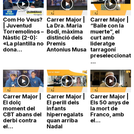
Com Ho Veus?
Carrer Major |
Carrer Major |
| Juventud
La Dra. Maria
“Baile con la
Torremolinos –
Bodí, màxima
muerte”, el
Nàstic (2-0):
distinció dels
curt amb
«La plantilla no
Premis
lideratge
dona...
Antonius Musa
tarragoní
preseleccionat
...
Carrer Major |
Carrer Major |
Carrer Major |
El dolç
El perill dels
Els 50 anys de
moment del
infants
la mort de
CBT abans del
hiperregalats
Franco, amb
derbi contra
quan arriba
el...
el...
Nadal