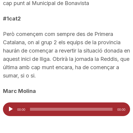
cap punt al Municipal de Bonavista
T
#1cat2
a
Però començem com sempre des de Primera
Catalana, on al grup 2 els equips de la provincia
r
haurán de començar a revertir la situació donada en
aquest inici de lliga. Obrirà la jornada la Reddis, que
r
última amb cap munt encara, ha de començar a
sumar, si o si.
a
Marc Molina
g
Reproductor
00:00
00:00
d'àudio
o