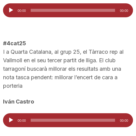
Reproductor
00:00
00:00
d'àudio
#4cat25
I a Quarta Catalana, al grup 25, el Tàrraco rep al
Vallmoll en el seu tercer partit de lliga. El club
tarragoní buscarà millorar els resultats amb una
nota tasca pendent: millorar l’encert de cara a
porteria
Iván Castro
Reproductor
00:00
00:00
d'àudio