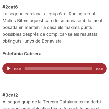
n
#2cat6
I a segona catalana, al grup 6, el Racing rep al
Molins Bitem aquest cap de setmana amb la ment
a
posada en mantenir a casa els màxims punts
possibles després de complicar-se els resultats
obtinguts llunys de Bonavista
Estefanía Cabrera
Reproductor
00:00
00:00
d'àudio
#3cat2
Al segon grup de la Tercera Catalana tenim derbi
tarragoní amb objectius ben diferenciats entre el