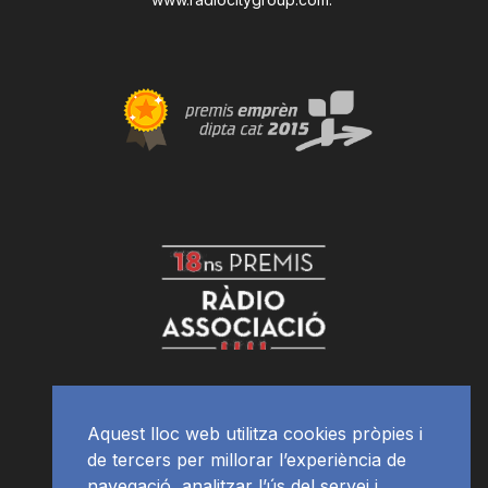
Aquest lloc web utilitza cookies pròpies i
de tercers per millorar l’experiència de
navegació, analitzar l’ús del servei i