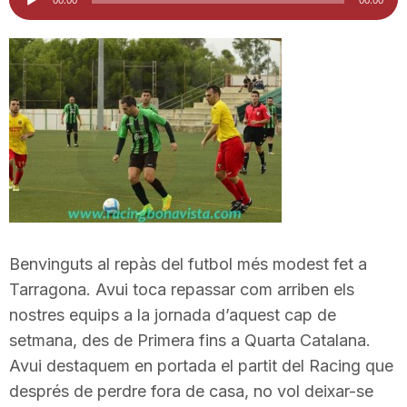
d'àudio
i
u
t
a
t
Benvinguts al repàs del futbol més modest fet a
Tarragona. Avui toca repassar com arriben els
d
nostres equips a la jornada d’aquest cap de
setmana, des de Primera fins a Quarta Catalana.
Avui destaquem en portada el partit del Racing que
e
després de perdre fora de casa, no vol deixar-se