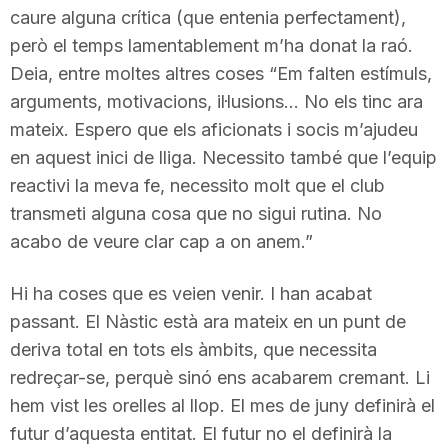
caure alguna crítica (que entenia perfectament),
n
però el temps lamentablement m’ha donat la raó.
Deia, entre moltes altres coses “Em falten estímuls,
a
arguments, motivacions, il·lusions… No els tinc ara
mateix. Espero que els aficionats i socis m’ajudeu
en aquest inici de lliga. Necessito també que l’equip
reactivi la meva fe, necessito molt que el club
transmeti alguna cosa que no sigui rutina. No
acabo de veure clar cap a on anem.”
Hi ha coses que es veien venir. I han acabat
passant. El Nàstic està ara mateix en un punt de
deriva total en tots els àmbits, que necessita
redreçar-se, perquè sinó ens acabarem cremant. Li
hem vist les orelles al llop. El mes de juny definirà el
futur d’aquesta entitat. El futur no el definirà la