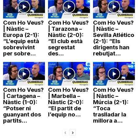
Com Ho Veus?
Com Ho Veus?
Com Ho Veus?
| Nàstic –
| Tarazona –
| Nàstic –
Europa (2-1):
Nàstic (2-0):
Sevilla Atlético
“L’equip està
“El club està
(2-1): “Els
sobrevivint
segrestat
dirigents han
per sobre...
des...
rebutjat...
Com Ho Veus?
Com Ho Veus?
Com Ho Veus?
| Cartagena –
| Marbella –
| Nàstic –
Nàstic (1-0):
Nàstic (2-0):
Múrcia (2-1):
“Potser ni
“El partit de
“Toca
guanyant dos
l’equip no...
traslladar la
partits...
millora a...