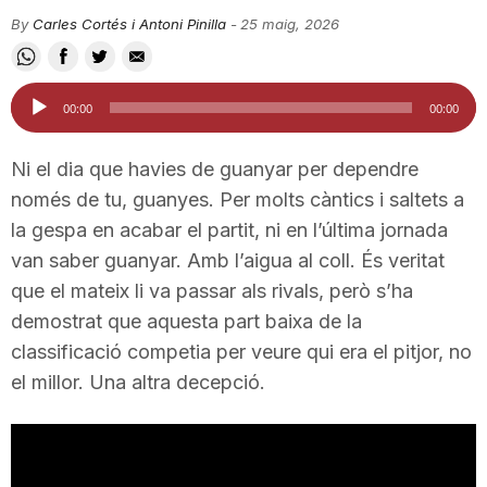
i
By
Carles Cortés i Antoni Pinilla
-
25 maig, 2026
u
Reproductor
00:00
00:00
d'àudio
t
Ni el dia que havies de guanyar per dependre
només de tu, guanyes. Per molts càntics i saltets a
la gespa en acabar el partit, ni en l’última jornada
a
van saber guanyar. Amb l’aigua al coll. És veritat
que el mateix li va passar als rivals, però s’ha
t
demostrat que aquesta part baixa de la
classificació competia per veure qui era el pitjor, no
d
el millor. Una altra decepció.
e