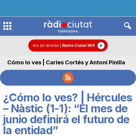
R
à
Ara en directe
|
Ràdio Ciutat MIX
Cómo lo ves | Carles Cortés y Antoni Pinilla
d
i
¿Cómo lo ves? | Hércules
o
– Nàstic (1-1): “El mes de
junio definirá el futuro de
C
la entidad”