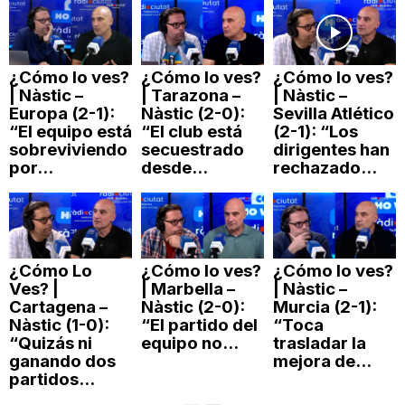
¿Cómo lo ves?
¿Cómo lo ves?
¿Cómo lo ves?
| Nàstic –
| Tarazona –
| Nàstic –
Europa (2-1):
Nàstic (2-0):
Sevilla Atlético
“El equipo está
“El club está
(2-1): “Los
sobreviviendo
secuestrado
dirigentes han
por...
desde...
rechazado...
¿Cómo Lo
¿Cómo lo ves?
¿Cómo lo ves?
Ves? |
| Marbella –
| Nàstic –
Cartagena –
Nàstic (2-0):
Murcia (2-1):
Nàstic (1-0):
“El partido del
“Toca
“Quizás ni
equipo no...
trasladar la
ganando dos
mejora de...
partidos...