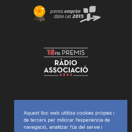
Aquest lloc web utilitza cookies pròpies i
de tercers per millorar l’experiència de
navegació, analitzar l’ús del servei i