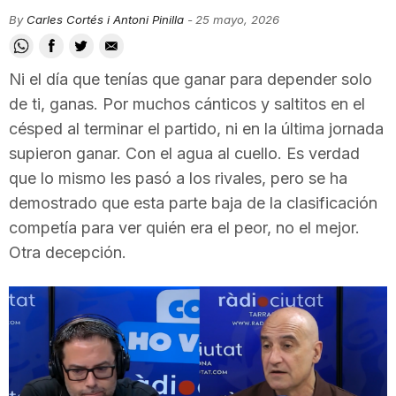
i
By
Carles Cortés i Antoni Pinilla
-
25 mayo, 2026
u
Ni el día que tenías que ganar para depender solo
de ti, ganas. Por muchos cánticos y saltitos en el
césped al terminar el partido, ni en la última jornada
t
supieron ganar. Con el agua al cuello. Es verdad
que lo mismo les pasó a los rivales, pero se ha
a
demostrado que esta parte baja de la clasificación
competía para ver quién era el peor, no el mejor.
t
Otra decepción.
d
e