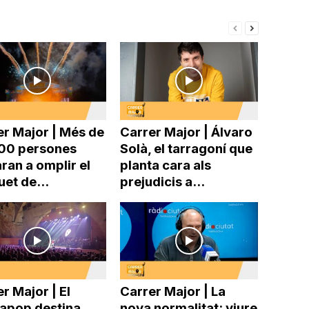
er Major | Més de
Carrer Major | Álvaro
00 persones
Solà, el tarragoní que
ran a omplir el
planta cara als
uet de...
prejudicis a...
r Major | El
Carrer Major | La
pop destina
nova normalitat: viure