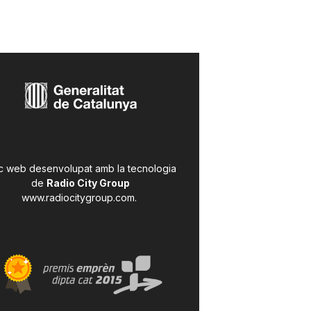
c web desenvolupat amb la tecnologia
de
Radio City Group
www.radiocitygroup.com
.