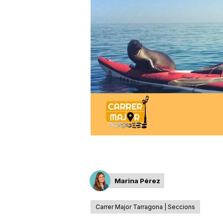
a
r
r
a
g
o
Marina Pérez
n
Carrer Major Tarragona | Seccions