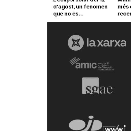
d’agost, un fenomen
més 
que no es...
recer