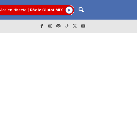
Ara en directe
|
Ràdio Ciutat MIX