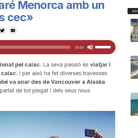
aré Menorca amb un
Alt
s cec»
Feu
00:00
servir
les
ionat pel caiac.
La seva passió és
viatjar i
tecles
 caiac.
I per això ha fet diverses travesses
de
mbé va anar des de Vancouver a Alaska
fletxa
arlat de tot plegat i dels seus nous
cap
amunt/cap
avall
per
a