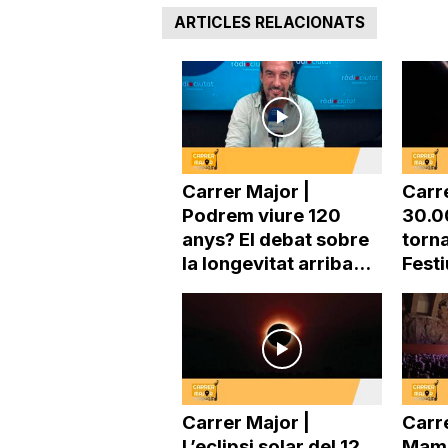
ARTICLES RELACIONATS
a
Carrer Major |
Carr
Podrem viure 120
30.0
anys? El debat sobre
torna
la longevitat arriba...
Festi
Carrer Major |
Carre
L’eclipsi solar del 12
Mama