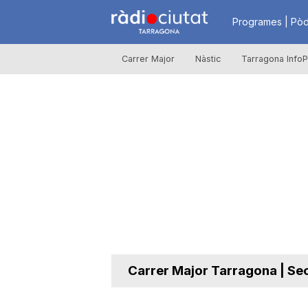
R
Programes | Pòd
Carrer Major
Nàstic
Tarragona InfoP
à
d
i
o
C
Carrer Major Tarragona | Se
i