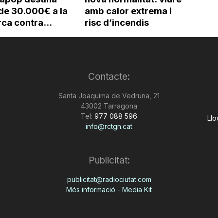
de 30.000€ a la
amb calor extrema i
ca contra...
risc d’incendis
Contacte:
Santa Joaquima de Vedruna, 21
43002 Tarragona
Tel:
977 088 596
Llo
info@rctgn.cat
Publicitat:
publicitat@radiociutat.com
Més informació - Media Kit