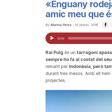
«Enguany rodej
u
amic meu que é
t
By
Marina Pérez
-
14 febrer, 2019
Reproductor
00:00
a
d'àudio
Rai Puig
és un
tarragoní apass
t
sempre ho fa al costat del seu
remant per
Indonèsia, però ta
d
durant tres mesos. Amb ell hem p
projectes.
e
T