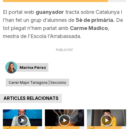
T
El portal web
guanyador
tracta sobre Catalunya i
l’han fet un grup d’alumnes de
5è de primària.
De
a
tot plegat n’hem parlat amb
Carme Madico
,
mestra de l’Escola l’Arrabassada.
r
PUBLICITAT
r
Marina Pérez
a
Carrer Major Tarragona | Seccions
ARTICLES RELACIONATS
g
o