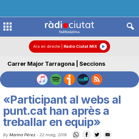
R
à
Ara en directe
|
Ràdio Ciutat MIX
Carrer Major Tarragona | Seccions
d
i
«Participant al webs al
o
punt.cat han après a
treballar en equip»
C
By
Marina Pérez
-
22 maig, 2019