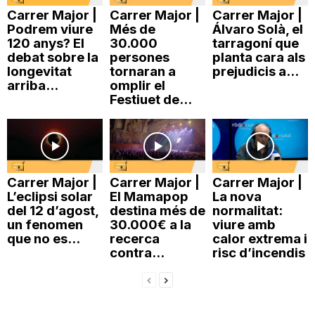
Carrer Major |
Carrer Major |
Carrer Major |
n
Podrem viure
Més de
Álvaro Solà, el
120 anys? El
30.000
tarragoní que
debat sobre la
persones
planta cara als
a
longevitat
tornaran a
prejudicis a...
arriba...
omplir el
Festiuet de...
Carrer Major |
Carrer Major |
Carrer Major |
L’eclipsi solar
El Mamapop
La nova
del 12 d’agost,
destina més de
normalitat:
un fenomen
30.000€ a la
viure amb
que no es...
recerca
calor extrema i
contra...
risc d’incendis