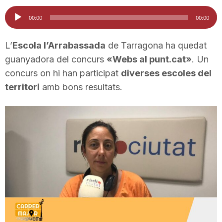
i
Reproductor
00:00
00:00
d'àudio
u
L’
Escola l’Arrabassada
de Tarragona ha quedat
guanyadora del concurs
«Webs al punt.cat»
. Un
concurs on hi han participat
diverses escoles del
t
territori
amb bons resultats.
a
t
d
e