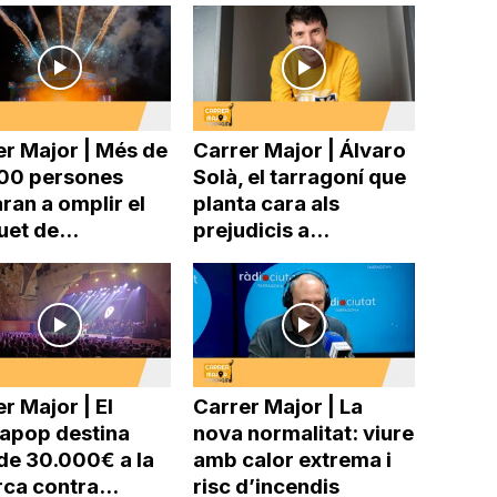
er Major | Més de
Carrer Major | Álvaro
00 persones
Solà, el tarragoní que
ran a omplir el
planta cara als
uet de...
prejudicis a...
r Major | El
Carrer Major | La
pop destina
nova normalitat: viure
de 30.000€ a la
amb calor extrema i
ca contra...
risc d’incendis