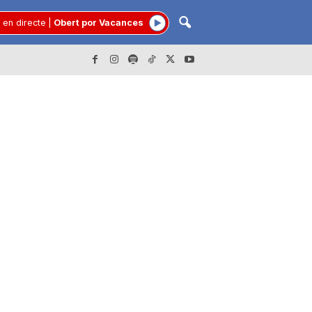
 en directe
|
Obert por Vacances