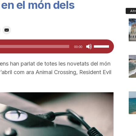
 en el món dels
Alt
Feu
00:00
servir
les
’ ens han parlat de totes les novetats del món
tecles
’abril com ara Animal Crossing, Resident Evil
de
fletxa
cap
amunt/cap
avall
per
a