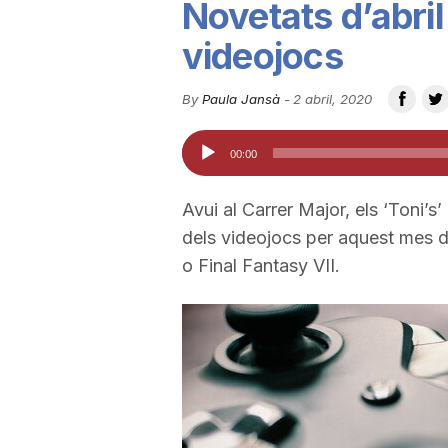
Novetats d’abril
u
videojocs
t
By
Paula Jansà
-
2 abril, 2020
Reproductor
00:00
a
d'àudio
Avui al Carrer Major, els ‘Toni’s
t
dels videojocs per aquest mes d
o Final Fantasy VII.
d
e
T