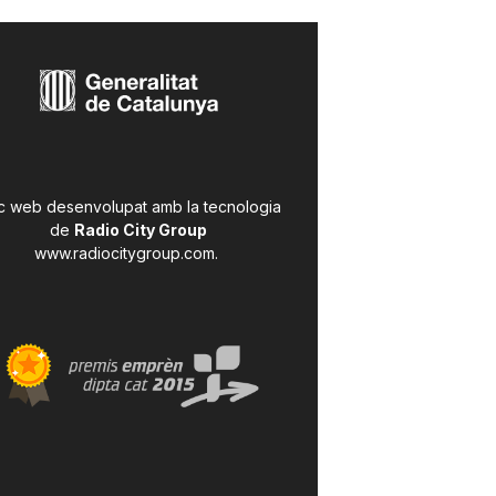
c web desenvolupat amb la tecnologia
de
Radio City Group
www.radiocitygroup.com
.