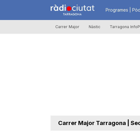
R
Programes | Pòd
Carrer Major
Nàstic
Tarragona InfoP
à
d
i
o
C
Carrer Major Tarragona | Se
i