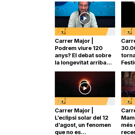
a
Carrer Major |
Carr
Podrem viure 120
30.0
anys? El debat sobre
torna
la longevitat arriba...
Festi
Carrer Major |
Carre
L’eclipsi solar del 12
Mama
d’agost, un fenomen
més 
que no es...
recer