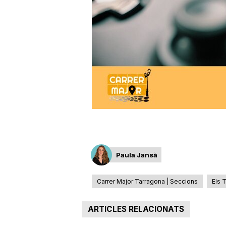
a
r
r
a
g
Paula Jansà
o
Carrer Major Tarragona | Seccions
Els 
ARTICLES RELACIONATS
n