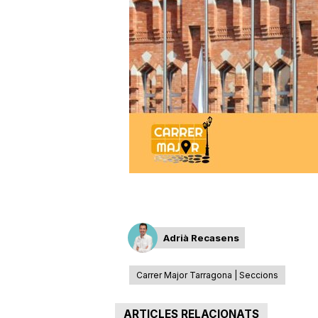
a
r
r
a
g
Adrià Recasens
o
Carrer Major Tarragona | Seccions
n
ARTICLES RELACIONATS