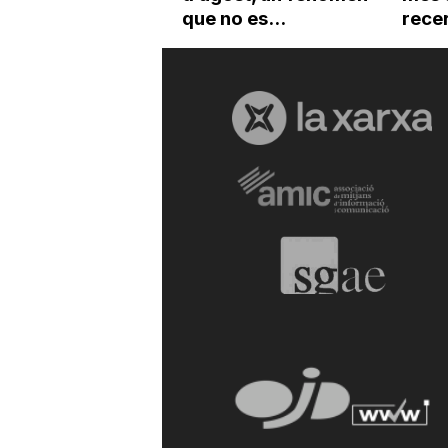
que no es...
recer