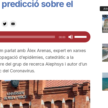
 predicció sobre el
Alt
Feu
00:00
servir
les
em parlat amb Àlex Arenas, expert en xarxes
tecles
opagació d’epidèmies, catedràtic a la
de
bre del grup de recerca Alephsys i autor d’un
fletxa
c del Coronavirus.
cap
amunt/cap
avall
per
a