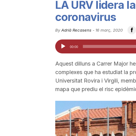
LA URV lidera la
u
coronavirus
t
By
Adrià Recasens
-
16 març, 2020
Reproductor
00:00
a
d'àudio
Aquest dilluns a Carrer Major h
t
complexes que ha estudiat la pr
Universitat Rovira i Virgili, mem
d
mapa que prediu el risc epidèmi
e
T