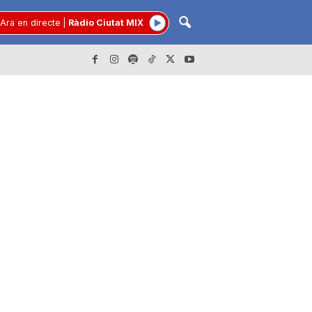
Ara en directe
|
Ràdio Ciutat MIX