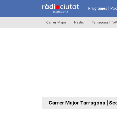
R
Programes | Pòd
Carrer Major
Nàstic
Tarragona InfoP
à
d
i
o
C
Carrer Major Tarragona | Se
i