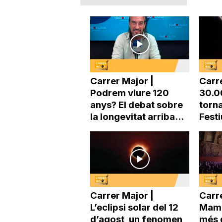
a
Carrer Major |
Carr
Podrem viure 120
30.0
anys? El debat sobre
torna
la longevitat arriba...
Festi
Carrer Major |
Carre
L’eclipsi solar del 12
Mama
d’agost, un fenomen
més 