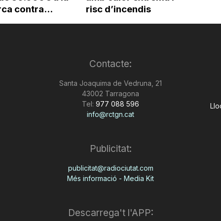
ca contra...
risc d’incendis
Contacte:
Santa Joaquima de Vedruna, 21
43002 Tarragona
Tel:
977 088 596
Llo
info@rctgn.cat
Publicitat:
publicitat@radiociutat.com
Més informació - Media Kit
Descarrega't l'APP: