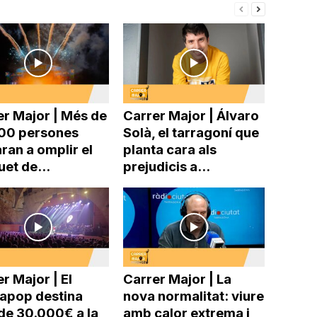
er Major | Més de
Carrer Major | Álvaro
00 persones
Solà, el tarragoní que
ran a omplir el
planta cara als
uet de...
prejudicis a...
r Major | El
Carrer Major | La
pop destina
nova normalitat: viure
de 30.000€ a la
amb calor extrema i