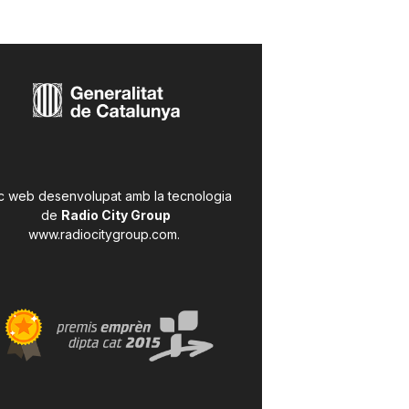
c web desenvolupat amb la tecnologia
de
Radio City Group
www.radiocitygroup.com
.