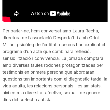
T
a
Per parlar-ne, hem conversat amb Laura Recha,
r
directora de l’associació Desperta’t, i amb Oriol
Millán, psicòleg de l’entitat, que ens han explicat el
programa d’un acte que combinarà reflexió,
r
sensibilització i convivència. La jornada comptarà
amb diverses taules rodones protagonitzades per
a
testimonis en primera persona que abordaran
qüestions tan importants com el diagnòstic tardà, la
g
vida adulta, les relacions personals i les amistats,
així com la diversitat afectiva, sexual i de gènere
dins del col·lectiu autista.
o