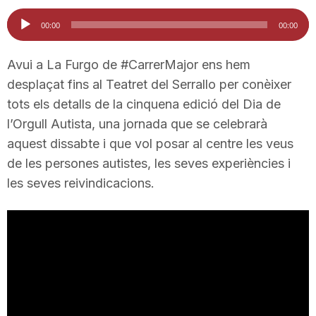
i
Reproductor
00:00
00:00
d'àudio
u
Avui a La Furgo de #CarrerMajor ens hem
desplaçat fins al Teatret del Serrallo per conèixer
tots els detalls de la cinquena edició del Dia de
t
l’Orgull Autista, una jornada que se celebrarà
aquest dissabte i que vol posar al centre les veus
a
de les persones autistes, les seves experiències i
les seves reivindicacions.
t
d
e