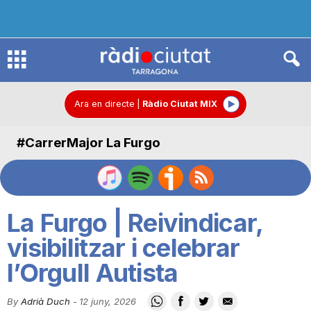
R
à
Ara en directe
|
Ràdio Ciutat MIX
#CarrerMajor La Furgo
d
i
La Furgo | Reivindicar,
o
visibilitzar i celebrar
l’Orgull Autista
C
By
Adrià Duch
-
12 juny, 2026