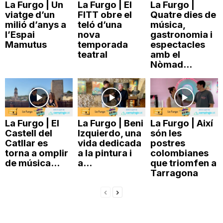
La Furgo | Un
La Furgo | El
La Furgo |
viatge d’un
FITT obre el
Quatre dies de
milió d’anys a
teló d’una
música,
l’Espai
nova
gastronomia i
Mamutus
temporada
espectacles
teatral
amb el
Nòmad...
La Furgo | El
La Furgo | Beni
La Furgo | Així
Castell del
Izquierdo, una
són les
Catllar es
vida dedicada
postres
torna a omplir
a la pintura i
colombianes
de música...
a...
que triomfen a
Tarragona