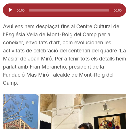
i
Reproductor
00:00
00:00
d'àudio
u
Avui ens hem desplaçat fins al Centre Cultural de
l’Església Vella de Mont-Roig del Camp per a
conèixer, envoltats d’art, com evolucionen les
t
activitats de celebració del centenari del quadre ‘La
Masia’ de Joan Miró. Per a tenir tots els detalls hem
a
parlat amb Fran Morancho, president de la
Fundació Mas Miró i alcalde de Mont-Roig del
t
Camp.
d
e