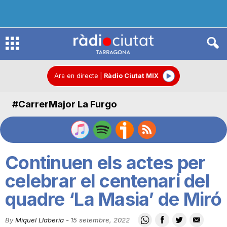
R
à
Ara en directe
|
Ràdio Ciutat MIX
#CarrerMajor La Furgo
d
i
Continuen els actes per
o
celebrar el centenari del
quadre ‘La Masia’ de Miró
C
By
Miquel Llaberia
-
15 setembre, 2022