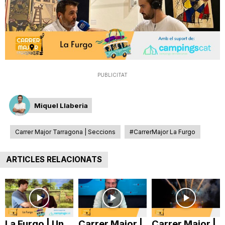
T
a
r
PUBLICITAT
Miquel Llaberia
r
Carrer Major Tarragona | Seccions
#CarrerMajor La Furgo
a
ARTICLES RELACIONATS
g
o
La Furgo | Un
Carrer Major |
Carrer Major |