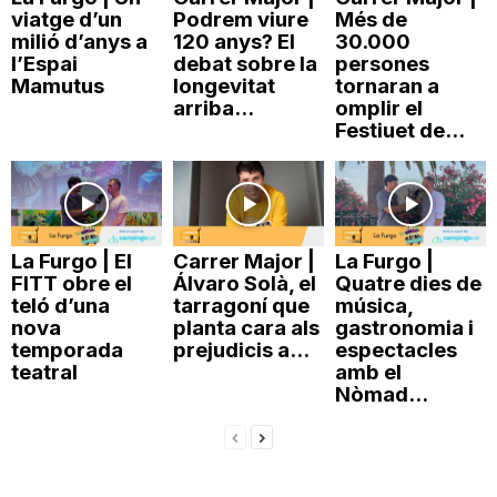
viatge d’un
Podrem viure
Més de
n
milió d’anys a
120 anys? El
30.000
l’Espai
debat sobre la
persones
Mamutus
longevitat
tornaran a
a
arriba...
omplir el
Festiuet de...
La Furgo | El
Carrer Major |
La Furgo |
FITT obre el
Álvaro Solà, el
Quatre dies de
teló d’una
tarragoní que
música,
nova
planta cara als
gastronomia i
temporada
prejudicis a...
espectacles
teatral
amb el
Nòmad...