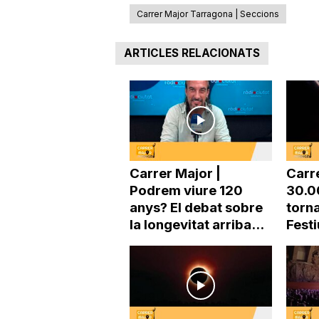
Carrer Major Tarragona | Seccions
a
ARTICLES RELACIONATS
Carrer Major |
Carr
Podrem viure 120
30.0
anys? El debat sobre
torna
la longevitat arriba...
Festi