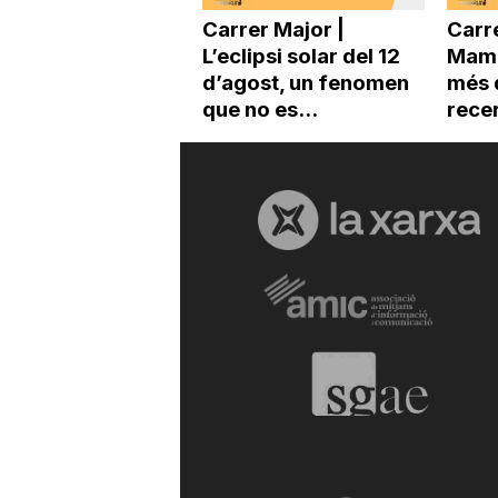
Carrer Major |
Carre
L’eclipsi solar del 12
Mama
d’agost, un fenomen
més 
que no es...
recer