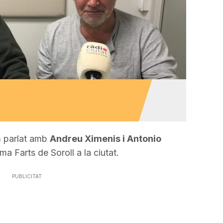
incrementar
o
disminuir
el
volum.
m parlat amb
Andreu Ximenis i Antonio
ma Farts de Soroll a la ciutat.
PUBLICITAT