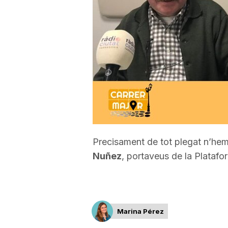
a
r
r
a
Precisament de tot plegat n’he
g
Nuñez
, portaveus de la Platafor
o
n
Marina Pérez