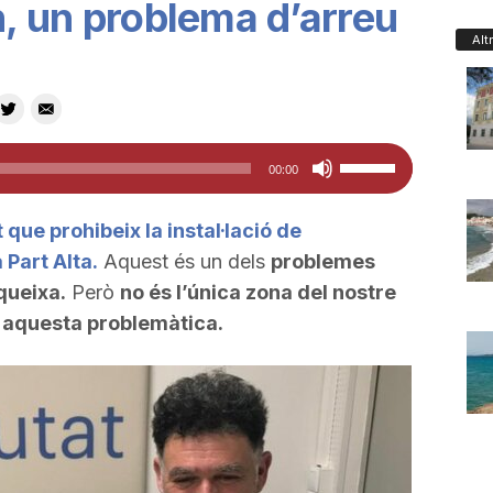
n, un problema d’arreu
Alt
Feu
00:00
servir
les
 que prohibeix la instal·lació de
tecles
 Part Alta.
Aquest és un dels
problemes
de
queixa.
Però
no és l’única zona del nostre
fletxa
a aquesta problemàtica.
cap
amunt/cap
avall
per
a