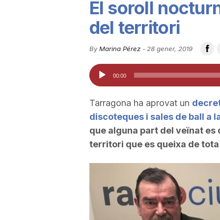
El soroll noctur
u
del territori
t
By
Marina Pérez
-
28 gener, 2019
Reproductor
00:00
a
d'àudio
Tarragona ha aprovat un
decret
t
discoteques i sales de ball a la
que alguna part del veïnat es 
d
territori que es queixa de tot
e
T