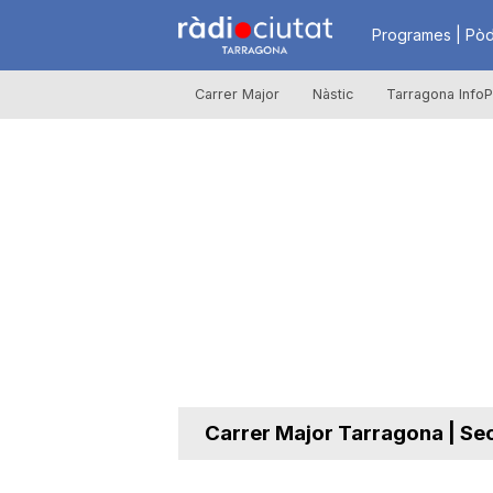
R
Programes | Pòd
Carrer Major
Nàstic
Tarragona InfoP
à
d
i
o
C
Carrer Major Tarragona | Se
i