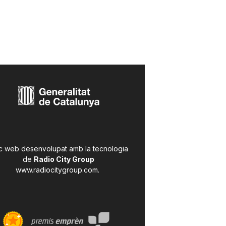
c web desenvolupat amb la tecnologia
de
Radio City Group
www.radiocitygroup.com
.