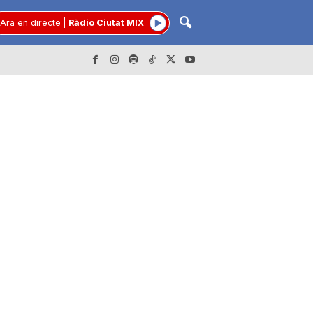
Ara en directe
|
Ràdio Ciutat MIX