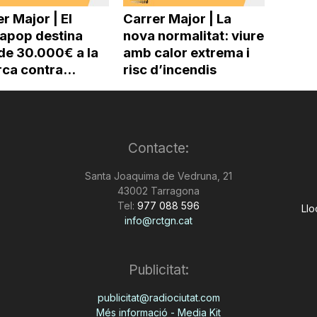
r Major | El
Carrer Major | La
pop destina
nova normalitat: viure
de 30.000€ a la
amb calor extrema i
ca contra...
risc d’incendis
Contacte:
Santa Joaquima de Vedruna, 21
43002 Tarragona
Tel:
977 088 596
Llo
info@rctgn.cat
Publicitat:
publicitat@radiociutat.com
Més informació - Media Kit