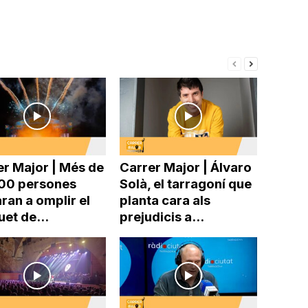
er Major | Més de
Carrer Major | Álvaro
00 persones
Solà, el tarragoní que
ran a omplir el
planta cara als
uet de...
prejudicis a...