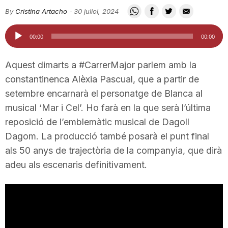
i
By
Cristina Artacho
-
30 juliol, 2024
Reproductor
00:00
00:00
u
d'àudio
Aquest dimarts a #CarrerMajor parlem amb la
t
constantinenca Alèxia Pascual, que a partir de
setembre encarnarà el personatge de Blanca al
musical ‘Mar i Cel’. Ho farà en la que serà l’última
a
reposició de l’emblemàtic musical de Dagoll
Dagom. La producció també posarà el punt final
t
als 50 anys de trajectòria de la companyia, que dirà
adeu als escenaris definitivament.
d
e