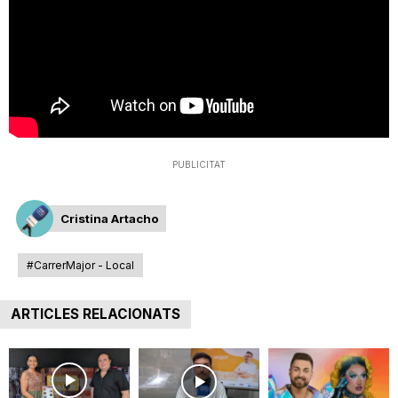
T
a
r
PUBLICITAT
r
Cristina Artacho
a
#CarrerMajor - Local
g
ARTICLES RELACIONATS
o