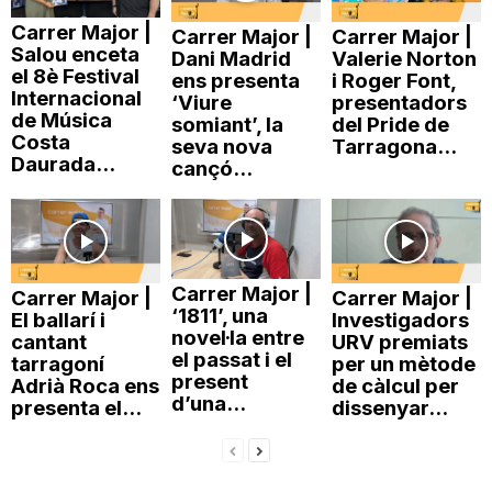
n
Carrer Major |
Carrer Major |
Carrer Major |
Salou enceta
Dani Madrid
Valerie Norton
el 8è Festival
ens presenta
i Roger Font,
a
Internacional
‘Viure
presentadors
de Música
somiant’, la
del Pride de
Costa
seva nova
Tarragona...
Daurada...
cançó...
Carrer Major |
Carrer Major |
Carrer Major |
‘1811’, una
El ballarí i
Investigadors
novel·la entre
cantant
URV premiats
el passat i el
tarragoní
per un mètode
present
Adrià Roca ens
de càlcul per
d’una...
presenta el...
dissenyar...