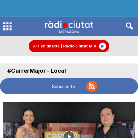
R
à
Ara en directe
|
Ràdio Ciutat MIX
d
#CarrerMajor - Local
i
Subscriu-te
o
C