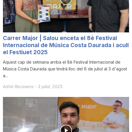
i
u
Carrer Major | Salou enceta el 8è Festival
t
Internacional de Música Costa Daurada i acull
el Festiuet 2025
Aquest cap de setmana arriba el 8è Festival Internacional de
a
Música Costa Daurada que tindrà lloc del 6 de juliol al 3 d'agost
a...
t
Adrià Recasens
-
3 juliol, 2025
d
e