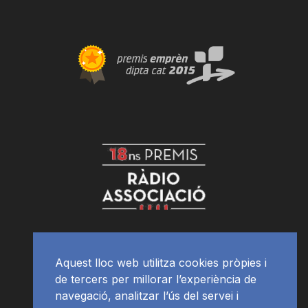
Aquest lloc web utilitza cookies pròpies i
de tercers per millorar l’experiència de
navegació, analitzar l’ús del servei i