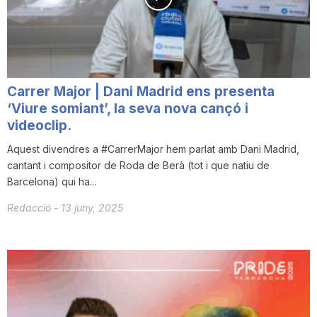
T
a
Carrer Major | Dani Madrid ens presenta
r
‘Viure somiant’, la seva nova cançó i
videoclip.
Aquest divendres a #CarrerMajor hem parlat amb Dani Madrid,
r
cantant i compositor de Roda de Berà (tot i que natiu de
Barcelona) qui ha...
a
Redacció
-
13 juny, 2025
g
o