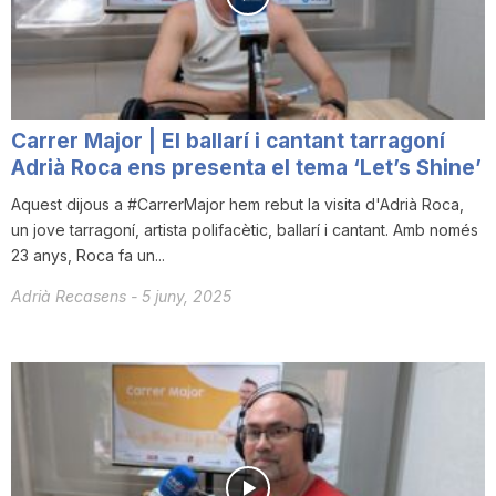
Carrer Major | El ballarí i cantant tarragoní
Adrià Roca ens presenta el tema ‘Let’s Shine’
Aquest dijous a #CarrerMajor hem rebut la visita d'Adrià Roca,
un jove tarragoní, artista polifacètic, ballarí i cantant. Amb només
23 anys, Roca fa un...
Adrià Recasens
-
5 juny, 2025