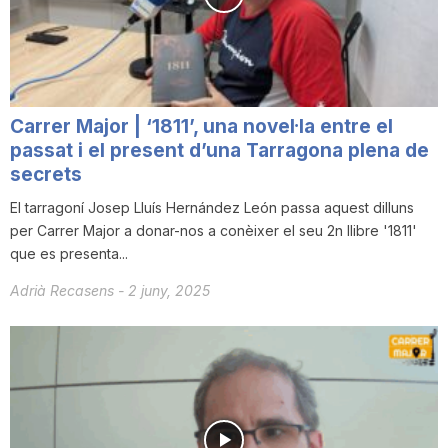
Carrer Major | ‘1811’, una novel·la entre el
passat i el present d’una Tarragona plena de
secrets
El tarragoní Josep Lluís Hernández León passa aquest dilluns
per Carrer Major a donar-nos a conèixer el seu 2n llibre '1811'
que es presenta...
Adrià Recasens
-
2 juny, 2025