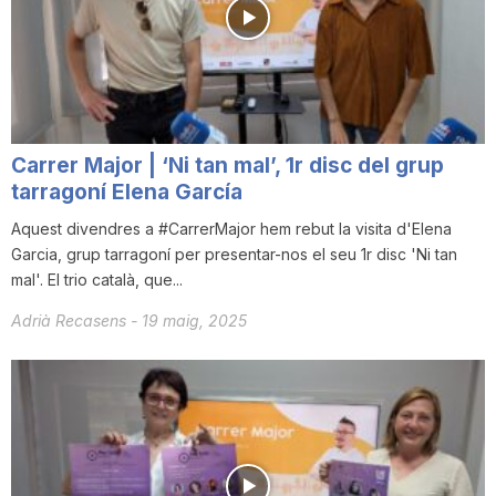
Carrer Major | ‘Ni tan mal’, 1r disc del grup
tarragoní Elena García
Aquest divendres a #CarrerMajor hem rebut la visita d'Elena
Garcia, grup tarragoní per presentar-nos el seu 1r disc 'Ni tan
mal'. El trio català, que...
Adrià Recasens
-
19 maig, 2025