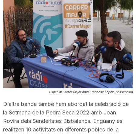
T
a
r
r
a
Especial Carrer Major amb Francesc López, pessebrista
D’altra banda també hem abordat la celebració de
g
la Setmana de la Pedra Seca 2022 amb Joan
Rovira dels Senderistes Bisbalencs. Enguany es
o
realitzen 10 activitats en diferents pobles de la