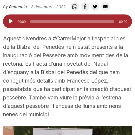
i
By
Redacció
-
2 desembre, 2022
Reproductor
00:00
00:00
u
d'àudio
Aquest divendres a #CarrerMajor a l’especial des
t
de la Bisbal del Penedès hem estat presents a la
inauguració del Pessebre amb moviment des de la
rectoria. Es tracta d’una novetat del Nadal
a
d’enguany a la Bisbal del Penedès del que hem
conegut més detalls amb Francesc López,
t
pessebrista que ha participat en la creació d’aquest
pessebre. També vam viure la prèvia a l’estrena
d
d’aquest pessebre i l’encesa de llums amb nens i
nenes del municipi.
e