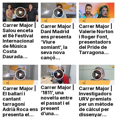
Carrer Major |
Carrer Major |
Carrer Major |
Salou enceta
Dani Madrid
Valerie Norton
el 8è Festival
ens presenta
i Roger Font,
Internacional
‘Viure
presentadors
de Música
somiant’, la
del Pride de
Costa
seva nova
Tarragona...
Daurada...
cançó...
Carrer Major |
Carrer Major |
Carrer Major |
‘1811’, una
El ballarí i
Investigadors
novel·la entre
cantant
URV premiats
el passat i el
tarragoní
per un mètode
present
Adrià Roca ens
de càlcul per
d’una...
presenta el...
dissenyar...