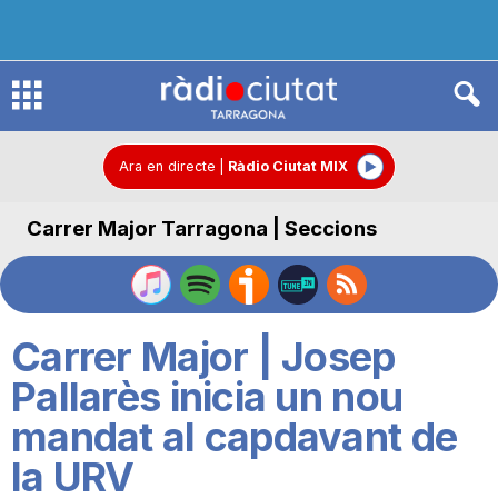
R
à
Ara en directe
|
Ràdio Ciutat MIX
Carrer Major Tarragona | Seccions
d
i
Carrer Major | Josep
o
Pallarès inicia un nou
mandat al capdavant de
C
la URV