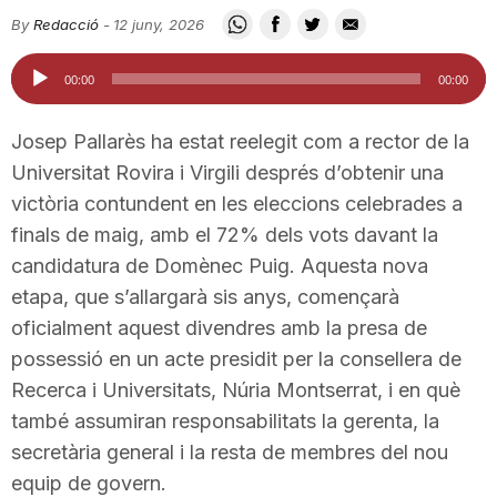
i
By
Redacció
-
12 juny, 2026
Reproductor
00:00
00:00
u
d'àudio
Josep Pallarès ha estat reelegit com a rector de la
t
Universitat Rovira i Virgili després d’obtenir una
victòria contundent en les eleccions celebrades a
finals de maig, amb el 72% dels vots davant la
a
candidatura de Domènec Puig. Aquesta nova
etapa, que s’allargarà sis anys, començarà
t
oficialment aquest divendres amb la presa de
possessió en un acte presidit per la consellera de
d
Recerca i Universitats, Núria Montserrat, i en què
també assumiran responsabilitats la gerenta, la
secretària general i la resta de membres del nou
e
equip de govern.