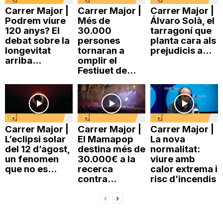
Carrer Major |
Carrer Major |
Carrer Major |
Podrem viure
Més de
Álvaro Solà, el
120 anys? El
30.000
tarragoní que
debat sobre la
persones
planta cara als
longevitat
tornaran a
prejudicis a...
arriba...
omplir el
Festiuet de...
Carrer Major |
Carrer Major |
Carrer Major |
L’eclipsi solar
El Mamapop
La nova
del 12 d’agost,
destina més de
normalitat:
un fenomen
30.000€ a la
viure amb
que no es...
recerca
calor extrema i
contra...
risc d’incendis