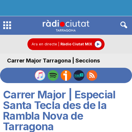
R
à
Ara en directe
|
Ràdio Ciutat MIX
Carrer Major Tarragona | Seccions
d
i
Carrer Major | Especial
o
Santa Tecla des de la
Rambla Nova de
C
Tarragona