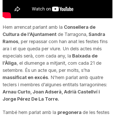
T
a
Hem arrencat parlant amb la
Consellera de
Cultura de l’Ajuntament
de Tarragona,
Sandra
r
Ramos
, per repassar com han anat les festes fins
ara i el que queda per viure. Un dels actes més
r
especials serà, com cada any, la
Baixada de
l’Àliga
, el diumenge a mitjanit, com cada 21 de
setembre. És un acte que, per molts, s’ha
a
massificat en excés
. N’hem parlat amb quatre
teclers i membres d’algunes entitats tarragonines:
g
Arnau Curto, Joan Adserà, Adrià Castellví i
Jorge Pérez De La Torre.
o
També hem parlat amb la
pregonera
de les festes