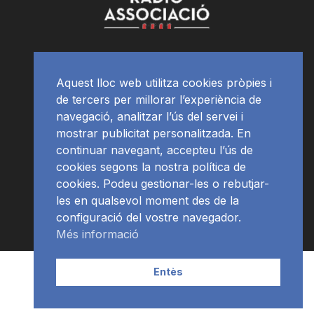
Aquest lloc web utilitza cookies pròpies i
de tercers per millorar l’experiència de
navegació, analitzar l’ús del servei i
mostrar publicitat personalitzada. En
continuar navegant, accepteu l’ús de
cookies segons la nostra política de
cookies. Podeu gestionar-les o rebutjar-
les en qualsevol moment des de la
configuració del vostre navegador.
Més informació
Contacte | Publicitat
APP
Programació
RàdioNews
Entès
Subscriu-te al newsletter
© Ràdio Ciutat de Tarragona