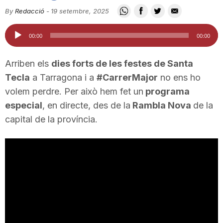
i
By
Redacció
-
19 setembre, 2025
Reproductor
00:00
00:00
u
d'àudio
Arriben els
dies forts de les festes de Santa
t
Tecla
a Tarragona i a
#CarrerMajor
no ens ho
volem perdre. Per això hem fet un
programa
especial
, en directe, des de la
Rambla Nova
de la
a
capital de la província.
t
d
e