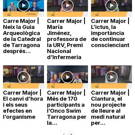
Carre Major |
Carrer Major |
Carrer Major |
Neix la Guia
María
L’ictus, la
Arqueològica
Jiménez,
importància
de la Catedral
professora de
de continuar
de Tarragona
la URV, Premi
conscienciant
després...
Nacional
d’Infermeria
Carrer Major |
Carrer Major |
Carrer Major |
El canvi d’hora
Més de 170
Ciantura, el
i els seus
participants a
nou projecte
efectes en
l’Onco Swim
de lleure al
l’organisme
Tarragona per
medi natural
la...
per...