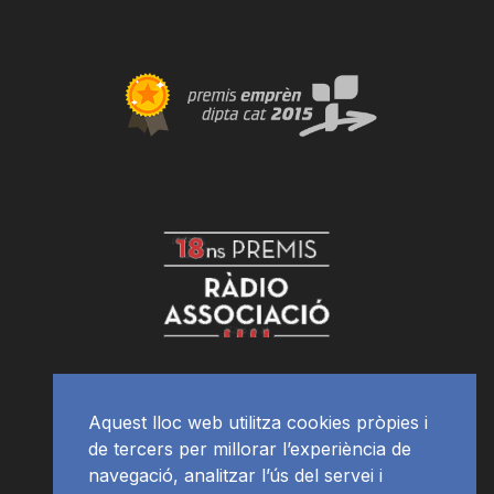
Aquest lloc web utilitza cookies pròpies i
de tercers per millorar l’experiència de
navegació, analitzar l’ús del servei i