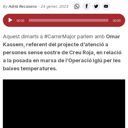
i
By
Adrià Recasens
-
24 gener, 2023
Reproductor
00:00
00:00
u
d'àudio
Aquest dimarts a #CarrerMajor parlem amb
Omar
t
Kassem, referent del projecte d’atenció a
persones sense sostre de Creu Roja, en relació
a la posada en marxa de l’Operació Iglú per les
a
baixes temperatures.
t
d
e