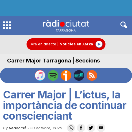
R
à
Ara en directe
|
Notícies en Xarxa
Carrer Major Tarragona | Seccions
d
i
Carrer Major | L’ictus, la
o
importància de continuar
conscienciant
C
By
Redacció
-
30 octubre, 2025