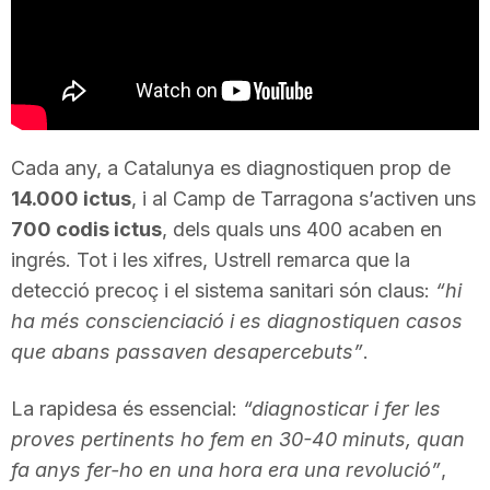
T
a
r
Cada any, a Catalunya es diagnostiquen prop de
14.000 ictus
, i al Camp de Tarragona s’activen uns
700 codis ictus
, dels quals uns 400 acaben en
r
ingrés. Tot i les xifres, Ustrell remarca que la
detecció precoç i el sistema sanitari són claus:
“hi
a
ha més conscienciació i es diagnostiquen casos
que abans passaven desapercebuts”
.
g
La rapidesa és essencial:
“diagnosticar i fer les
proves pertinents ho fem en 30-40 minuts, quan
o
fa anys fer-ho en una hora era una revolució”
,