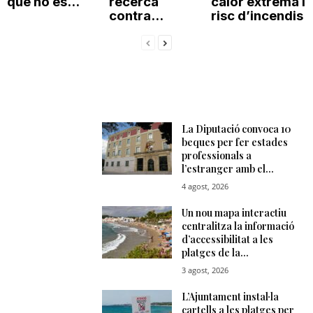
que no es...
recerca
calor extrema i
contra...
risc d’incendis