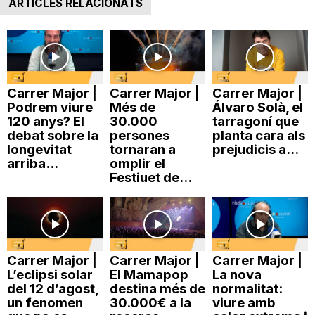
ARTICLES RELACIONATS
Carrer Major |
Carrer Major |
Carrer Major |
Podrem viure
Més de
Álvaro Solà, el
120 anys? El
30.000
tarragoní que
debat sobre la
persones
planta cara als
longevitat
tornaran a
prejudicis a...
arriba...
omplir el
Festiuet de...
Carrer Major |
Carrer Major |
Carrer Major |
L’eclipsi solar
El Mamapop
La nova
del 12 d’agost,
destina més de
normalitat:
un fenomen
30.000€ a la
viure amb