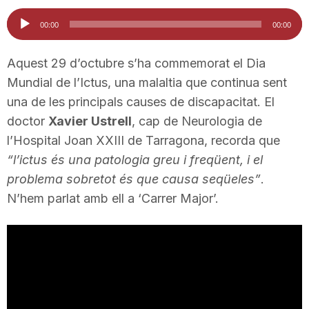
i
Reproductor
00:00
00:00
d'àudio
u
Aquest 29 d’octubre s’ha commemorat el Dia
Mundial de l’Ictus, una malaltia que continua sent
una de les principals causes de discapacitat. El
t
doctor
Xavier Ustrell
, cap de Neurologia de
l’Hospital Joan XXIII de Tarragona, recorda que
a
“l’ictus és una patologia greu i freqüent, i el
problema sobretot és que causa seqüeles”
.
t
N’hem parlat amb ell a ‘Carrer Major’.
d
e