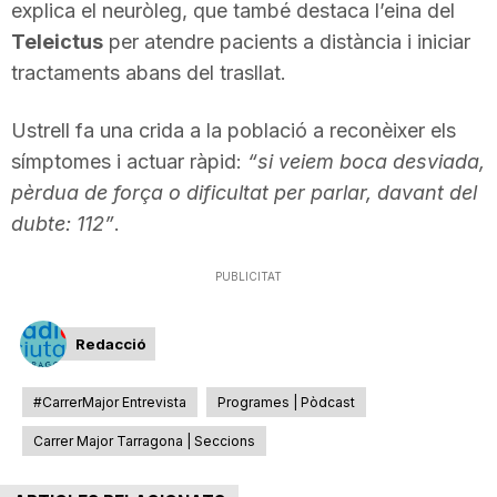
explica el neuròleg, que també destaca l’eina del
n
Teleictus
per atendre pacients a distància i iniciar
tractaments abans del trasllat.
a
Ustrell fa una crida a la població a reconèixer els
símptomes i actuar ràpid:
“si veiem boca desviada,
pèrdua de força o dificultat per parlar, davant del
dubte: 112”
.
PUBLICITAT
Redacció
#CarrerMajor Entrevista
Programes | Pòdcast
Carrer Major Tarragona | Seccions