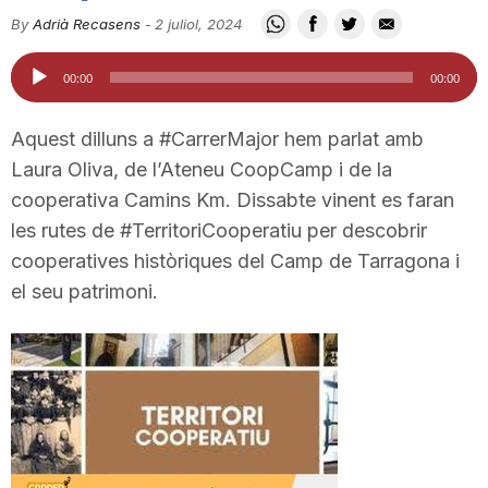
i
By
Adrià Recasens
-
2 juliol, 2024
Reproductor
00:00
00:00
u
d'àudio
Aquest dilluns a #CarrerMajor hem parlat amb
t
Laura Oliva, de l’Ateneu CoopCamp i de la
cooperativa Camins Km. Dissabte vinent es faran
les rutes de #TerritoriCooperatiu per descobrir
a
cooperatives històriques del Camp de Tarragona i
el seu patrimoni.
t
d
e