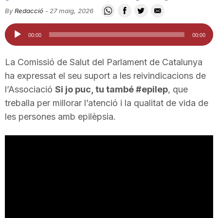
i
By
Redacció
-
27 maig, 2026
Reproductor
00:00
00:00
u
d'àudio
La Comissió de Salut del Parlament de Catalunya
t
ha expressat el seu suport a les reivindicacions de
l’Associació
Si jo puc, tu també #epilep
, que
treballa per millorar l’atenció i la qualitat de vida de
a
les persones amb epilèpsia.
t
d
e