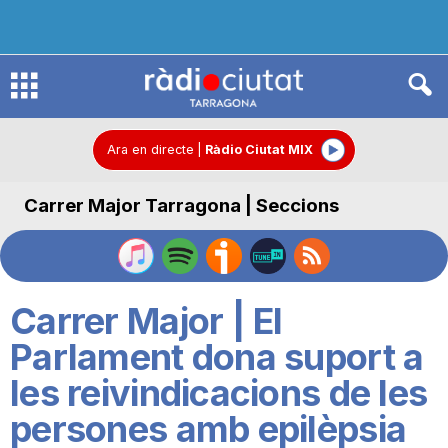
R
à
Ara en directe
|
Ràdio Ciutat MIX
Carrer Major Tarragona | Seccions
d
i
Carrer Major | El
o
Parlament dona suport a
les reivindicacions de les
C
persones amb epilèpsia