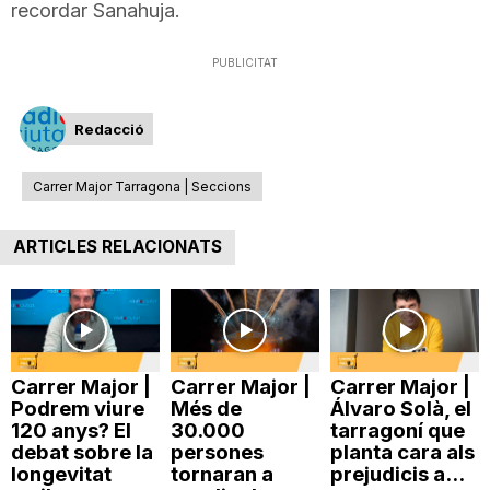
recordar Sanahuja.
PUBLICITAT
Redacció
Carrer Major Tarragona | Seccions
ARTICLES RELACIONATS
Carrer Major |
Carrer Major |
Carrer Major |
Podrem viure
Més de
Álvaro Solà, el
120 anys? El
30.000
tarragoní que
debat sobre la
persones
planta cara als
longevitat
tornaran a
prejudicis a...