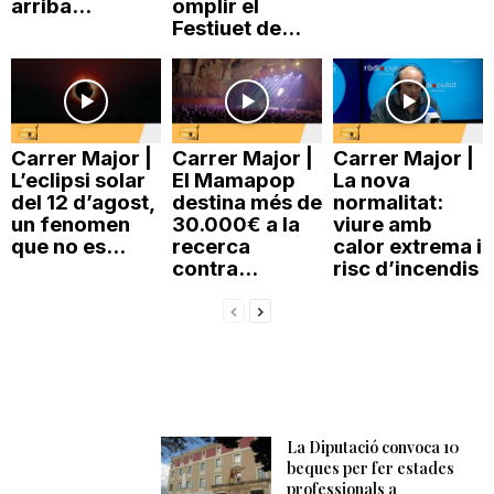
arriba...
omplir el
Festiuet de...
Carrer Major |
Carrer Major |
Carrer Major |
L’eclipsi solar
El Mamapop
La nova
del 12 d’agost,
destina més de
normalitat:
un fenomen
30.000€ a la
viure amb
que no es...
recerca
calor extrema i
contra...
risc d’incendis