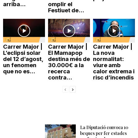
arriba...
omplir el
n
Festiuet de...
a
Carrer Major |
Carrer Major |
Carrer Major |
L’eclipsi solar
El Mamapop
La nova
del 12 d’agost,
destina més de
normalitat:
un fenomen
30.000€ a la
viure amb
que no es...
recerca
calor extrema i
contra...
risc d’incendis