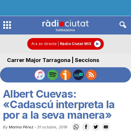
R
à
Ara en directe
|
Ràdio Ciutat MIX
Carrer Major Tarragona | Seccions
d
i
Albert Cuevas:
o
«Cadascú interpreta la
por a la seva manera»
C
By
Marina Pérez
-
31 octubre, 2018