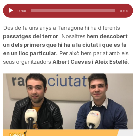
i
Reproductor
00:00
00:00
d'àudio
u
Des de fa uns anys a Tarragona hi ha diferents
passatges del terror
. Nosaltres
hem descobert
un dels primers que hi ha a la ciutat i que es fa
t
en un lloc particular.
Per això hem parlat amb els
seus organitzadors
Albert Cuevas i Aleix Estellé.
a
t
d
e