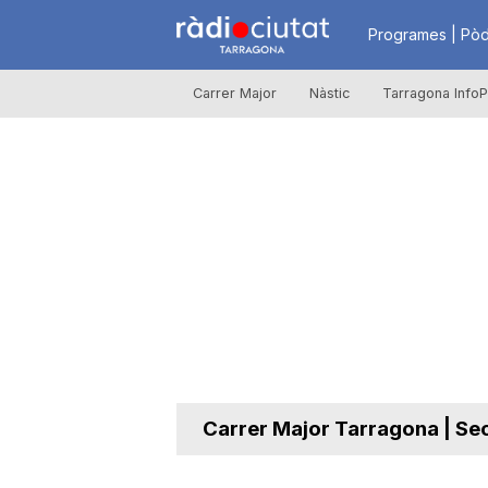
R
Programes | Pòd
Carrer Major
Nàstic
Tarragona InfoP
à
d
i
o
C
Carrer Major Tarragona | Se
i