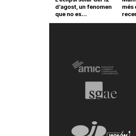
d’agost, un fenomen
més 
que no es...
recer