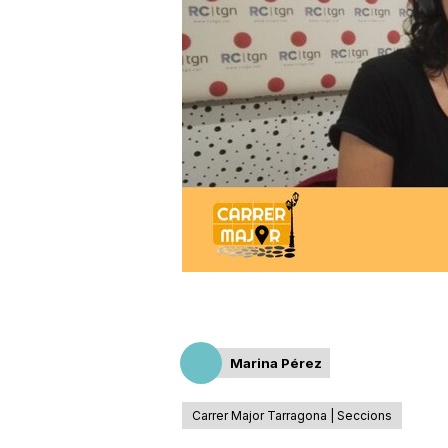
a
r
r
a
g
o
Marina Pérez
n
Carrer Major Tarragona | Seccions