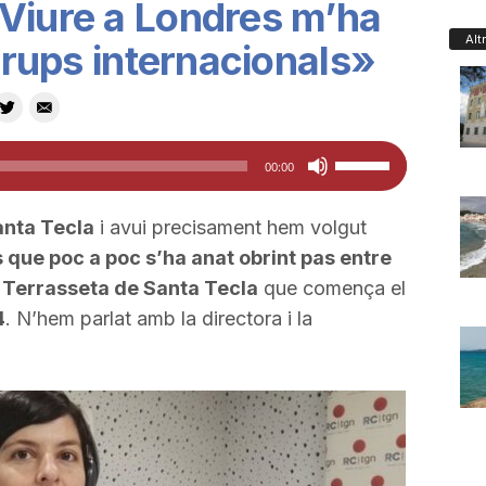
Viure a Londres m’ha
Alt
 grups internacionals»
Feu
00:00
servir
les
anta Tecla
i avui precisament hem volgut
tecles
que poc a poc s’ha anat obrint pas entre
de
Terrasseta de Santa Tecla
que comença el
fletxa
4
. N’hem parlat amb la directora i la
cap
amunt/cap
avall
per
a