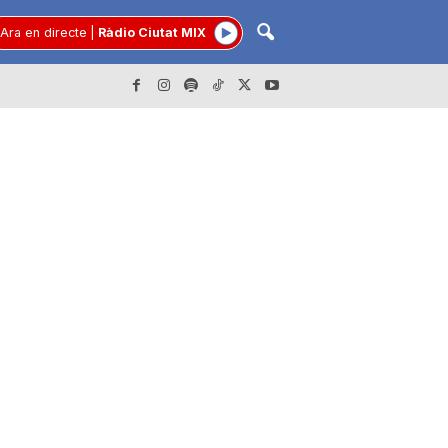
Ara en directe
|
Ràdio Ciutat MIX