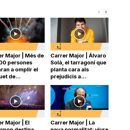
er Major | Més de
Carrer Major | Álvaro
00 persones
Solà, el tarragoní que
ran a omplir el
planta cara als
uet de...
prejudicis a...
r Major | El
Carrer Major | La
pop destina
nova normalitat: viure