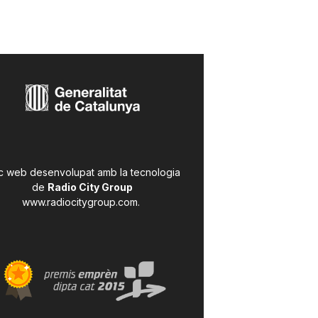
c web desenvolupat amb la tecnologia
de
Radio City Group
www.radiocitygroup.com
.