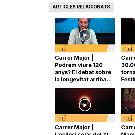
ARTICLES RELACIONATS
a
Carrer Major |
Carr
Podrem viure 120
30.0
anys? El debat sobre
torna
la longevitat arriba...
Festi
Carrer Major |
Carre
L’eclipsi solar del 12
Mama