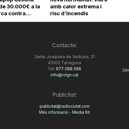
de 30.000€ a la
amb calor extrema i
ca contra...
risc d’incendis
Contacte:
Santa Joaquima de Vedruna, 21
43002 Tarragona
Tel:
977 088 596
Llo
info@rctgn.cat
Publicitat:
publicitat@radiociutat.com
Més informació - Media Kit