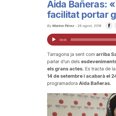
Aida Bañeras: «
u
facilitat portar
t
By
Marina Pérez
-
28 agost, 2018
Reproductor
00:00
a
d'àudio
Tarragona ja sent com
arriba S
t
parlar d’un dels
esdeveniments 
els grans actes.
Es tracta de la
d
14 de setembre i acabarà el 2
programadora
Aida Bañeras.
e
T