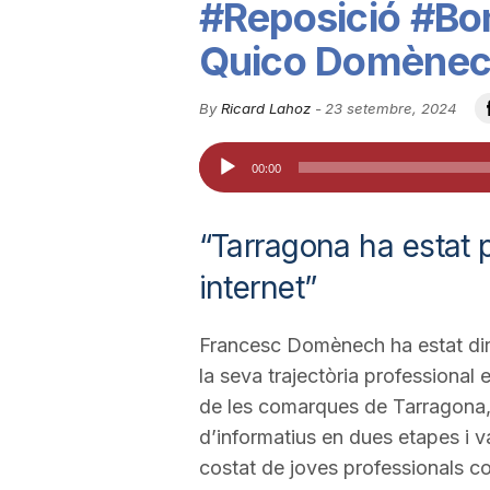
#Reposició #Bon
u
Quico Domènech
t
By
Ricard Lahoz
-
23 setembre, 2024
Reproductor
00:00
a
d'àudio
“Tarragona ha estat p
t
internet”
d
Francesc Domènech ha estat dire
la seva trajectòria professional 
e
de les comarques de Tarragona, 
d’informatius en dues etapes i 
T
costat de joves professionals c