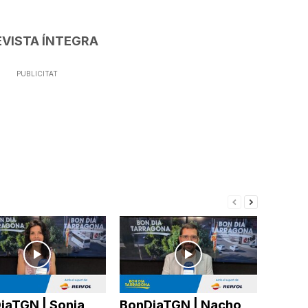
EVISTA ÍNTEGRA
PUBLICITAT
iaTGN | Sonia
BonDiaTGN | Nacho