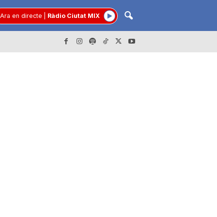
Ara en directe
|
Ràdio Ciutat MIX