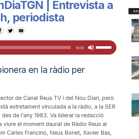
DiaTGN | Entrevista a
Alt
, periodista
Feu
00:00
servir
les
ionera en la ràdio per
tecles
de
fletxa
cap
ctor de Canal Reus TV i del Nou Diari, però
amunt/cap
està estretament vinculada a la ràdio, a la SER
avall
des de l’any 1983. Va liderar la redacció
per
va viure el moment daurat de Ràdio Reus al
a
om Carles Francino, Neus Bonet, Xavier Bas,