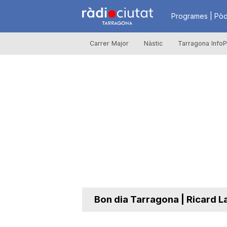
R
Programes | Pòd
Carrer Major
Nàstic
Tarragona InfoP
à
d
i
o
C
Bon dia Tarragona | Ricard L
i