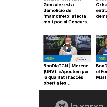
Gonzàlez: «La
Orts:
demolició del
entit
‘mamotreto’ afecta
dema
molt poc al Concurs...
BonDiaTGN | Moreno
BonDi
(URV): «Apostem per
el Fe
la qualitat i l’accés
Mart 
obert a les...