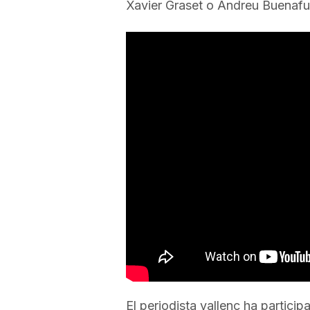
Xavier Graset o Andreu Buenafu
a
r
r
a
g
o
n
El periodista vallenc ha participa