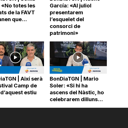
 «No totes les
García: «Al juliol
ats de la FAVT
presentarem
nen que...
l’esquelet del
consorci de
patrimoni»
aTGN | Així serà
BonDiaTGN | Mario
stival Camp de
Soler: «Si hi ha
d’aquest estiu
ascens del Nàstic, ho
celebrarem dilluns...