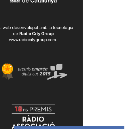
c web desenvolupat amb la tecnologia
de
Radio City Group
www.radiocitygroup.com
.