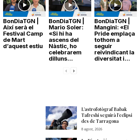
BonDiaTGN |
BonDiaTGN |
BonDiaTGN |
Així serà el
Mario Soler:
Mangini: «El
Festival Camp
«Si hi ha
Pride emplaça
de Mart
ascens del
tothom a
d’aquest estiu
Nàstic, ho
seguir
celebrarem
reivindicant la
dilluns...
diversitat i...