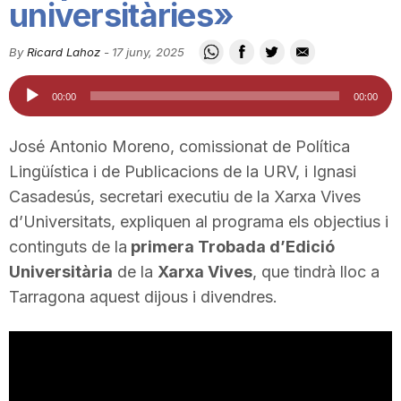
universitàries»
i
By
Ricard Lahoz
-
17 juny, 2025
u
Reproductor
00:00
00:00
d'àudio
t
José Antonio Moreno, comissionat de Política
Lingüística i de Publicacions de la URV, i Ignasi
a
Casadesús, secretari executiu de la Xarxa Vives
d’Universitats, expliquen al programa els objectius i
continguts de la
primera Trobada d’Edició
t
Universitària
de la
Xarxa Vives
, que tindrà lloc a
Tarragona aquest dijous i divendres.
d
e