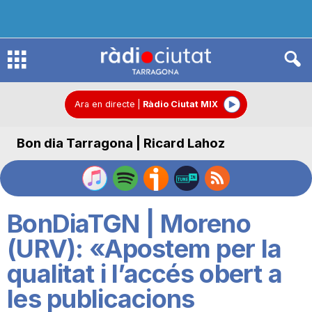
R
à
Ara en directe
|
Ràdio Ciutat MIX
Bon dia Tarragona | Ricard Lahoz
d
i
BonDiaTGN | Moreno
o
(URV): «Apostem per la
qualitat i l’accés obert a
C
les publicacions