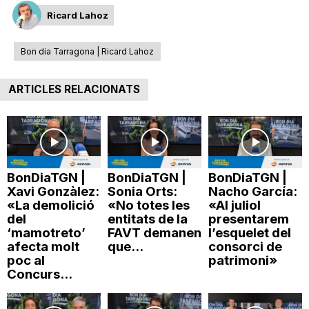
n
Ricard Lahoz
Bon dia Tarragona | Ricard Lahoz
a
ARTICLES RELACIONATS
BonDiaTGN |
BonDiaTGN |
BonDiaTGN |
Xavi Gonzàlez:
Sonia Orts:
Nacho García:
«La demolició
«No totes les
«Al juliol
del
entitats de la
presentarem
‘mamotreto’
FAVT demanen
l’esquelet del
afecta molt
que...
consorci de
poc al
patrimoni»
Concurs...