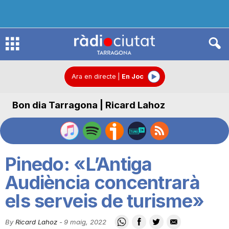
R
à
Ara en directe
|
En Joc
Bon dia Tarragona | Ricard Lahoz
d
i
Pinedo: «L’Antiga
o
Audiència concentrarà
els serveis de turisme»
C
By
Ricard Lahoz
-
9 maig, 2022