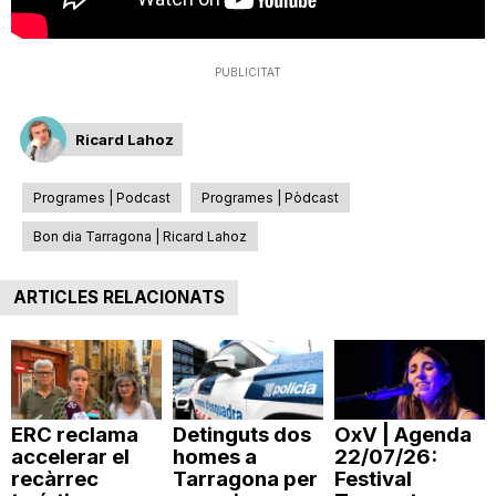
T
PUBLICITAT
a
Ricard Lahoz
r
Programes | Podcast
Programes | Pòdcast
r
Bon dia Tarragona | Ricard Lahoz
ARTICLES RELACIONATS
a
g
ERC reclama
Detinguts dos
OxV | Agenda
o
accelerar el
homes a
22/07/26:
recàrrec
Tarragona per
Festival