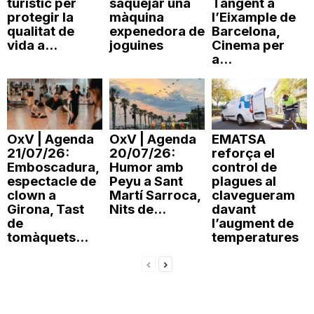
turístic per
saquejar una
Tangent a
n
protegir la
màquina
l’Eixample de
qualitat de
expenedora de
Barcelona,
vida a...
joguines
Cinema per
a...
a
OxV | Agenda
OxV | Agenda
EMATSA
21/07/26:
20/07/26:
reforça el
Emboscadura,
Humor amb
control de
espectacle de
Peyu a Sant
plagues al
clown a
Martí Sarroca,
clavegueram
Girona, Tast
Nits de...
davant
de
l’augment de
tomàquets...
temperatures