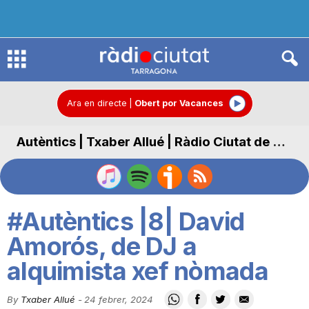
R
à
Ara en directe
|
Obert por Vacances
Autèntics | Txaber Allué | Ràdio Ciutat de Tarragona
d
i
#Autèntics |8| David
o
Amorós, de DJ a
alquimista xef nòmada
C
By
Txaber Allué
-
24 febrer, 2024