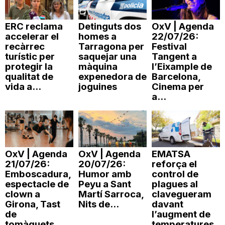
n
ERC reclama
Detinguts dos
OxV | Agenda
accelerar el
homes a
22/07/26:
a
recàrrec
Tarragona per
Festival
turístic per
saquejar una
Tangent a
protegir la
màquina
l’Eixample de
qualitat de
expenedora de
Barcelona,
vida a...
joguines
Cinema per
a...
OxV | Agenda
OxV | Agenda
EMATSA
21/07/26:
20/07/26:
reforça el
Emboscadura,
Humor amb
control de
espectacle de
Peyu a Sant
plagues al
clown a
Martí Sarroca,
clavegueram
Girona, Tast
Nits de...
davant
de
l’augment de
tomàquets...
temperatures