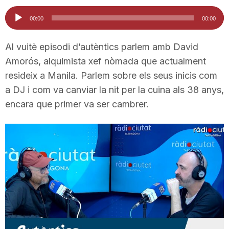
i
Reproductor
00:00
00:00
d'àudio
u
Al vuitè episodi d’autèntics parlem amb David
Amorós, alquimista xef nòmada que actualment
resideix a Manila. Parlem sobre els seus inicis com
t
a DJ i com va canviar la nit per la cuina als 38 anys,
encara que primer va ser cambrer.
a
t
d
e