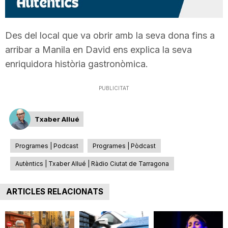
T
Des del local que va obrir amb la seva dona fins a
a
arribar a Manila en David ens explica la seva
enriquidora història gastronòmica.
r
PUBLICITAT
r
Txaber Allué
a
Programes | Podcast
Programes | Pòdcast
Autèntics | Txaber Allué | Ràdio Ciutat de Tarragona
g
ARTICLES RELACIONATS
o