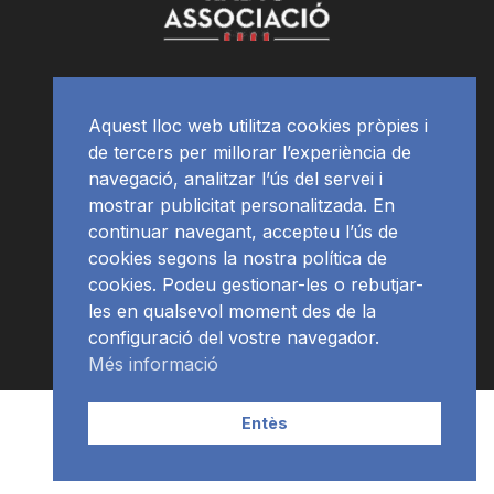
Aquest lloc web utilitza cookies pròpies i
de tercers per millorar l’experiència de
navegació, analitzar l’ús del servei i
mostrar publicitat personalitzada. En
continuar navegant, accepteu l’ús de
cookies segons la nostra política de
cookies. Podeu gestionar-les o rebutjar-
les en qualsevol moment des de la
configuració del vostre navegador.
Més informació
Contacte | Publicitat
APP
Programació
RàdioNews
Entès
Subscriu-te al newsletter
© Ràdio Ciutat de Tarragona