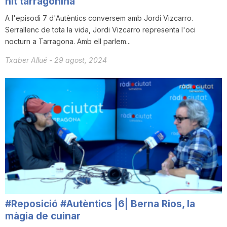
nit tarragonina
A l'episodi 7 d'Autèntics conversem amb Jordi Vizcarro.
Serrallenc de tota la vida, Jordi Vizcarro representa l'oci
nocturn a Tarragona. Amb ell parlem...
Txaber Allué
-
29 agost, 2024
#Reposició #Autèntics |6| Berna Rios, la
màgia de cuinar