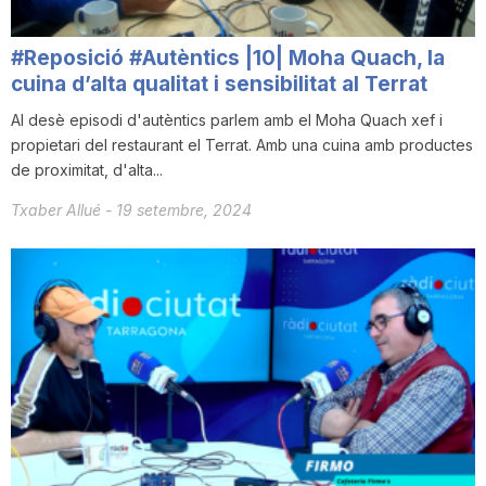
T
#Reposició #Autèntics |10| Moha Quach, la
cuina d’alta qualitat i sensibilitat al Terrat
a
Al desè episodi d'autèntics parlem amb el Moha Quach xef i
propietari del restaurant el Terrat. Amb una cuina amb productes
r
de proximitat, d'alta...
Txaber Allué
-
19 setembre, 2024
r
a
g
o