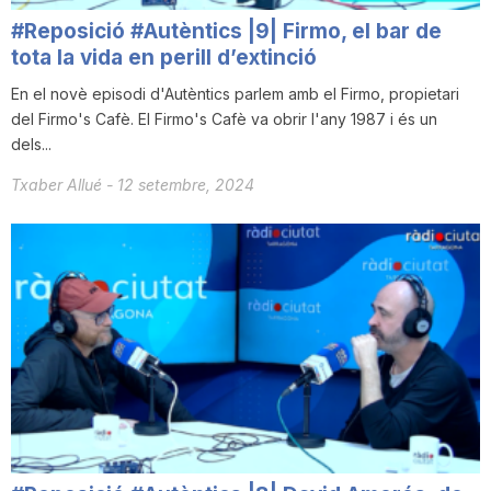
n
#Reposició #Autèntics |9| Firmo, el bar de
tota la vida en perill d’extinció
En el novè episodi d'Autèntics parlem amb el Firmo, propietari
a
del Firmo's Cafè. El Firmo's Cafè va obrir l'any 1987 i és un
dels...
Txaber Allué
-
12 setembre, 2024