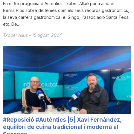
En el 6è programa d'Autèntics Txaber Allué parla amb el
Berna Rios sobre de temes com els seus records gastronòmics,
la seva carrera gastronòmica, el Gingo, l'associació Santa Teca,
etc. De...
Txaber Allué
-
15 agost, 2024
#Reposició #Autèntics |5| Xavi Fernàndez,
equilibri de cuina tradicional i moderna al