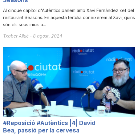
Seasons
Al cinquè capítol d'Autèntics parlem amb Xavi Fernàndez xef del
restaurant Seasons. En aquesta tertúlia coneixerem al Xavi, quins
són els seus inicis a...
Txaber Allué
-
8 agost, 2024
#Reposició #Autèntics |4| David
Bea, passió per la cervesa