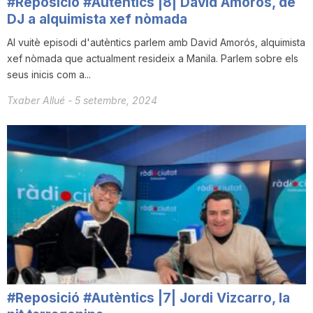
#Reposició #Autèntics |8| David Amorós, de
DJ a alquimista xef nòmada
Al vuitè episodi d'autèntics parlem amb David Amorós, alquimista
xef nòmada que actualment resideix a Manila. Parlem sobre els
seus inicis com a...
Txaber Allué
-
5 setembre, 2024
#Reposició #Autèntics |7| Jordi Vizcarro, la