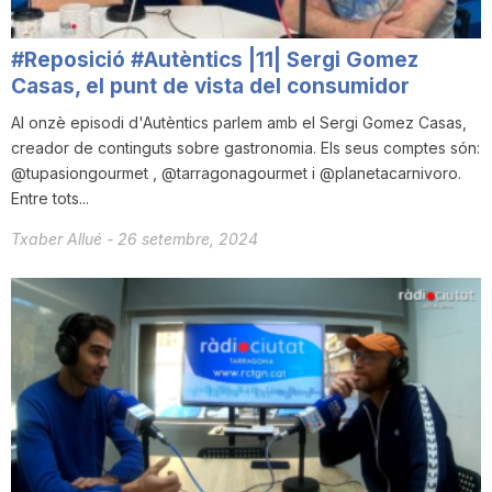
i
#Reposició #Autèntics |11| Sergi Gomez
Casas, el punt de vista del consumidor
u
Al onzè episodi d'Autèntics parlem amb el Sergi Gomez Casas,
creador de continguts sobre gastronomia. Els seus comptes són:
t
@tupasiongourmet , @tarragonagourmet i @planetacarnivoro.
Entre tots...
a
Txaber Allué
-
26 setembre, 2024
t
d
e