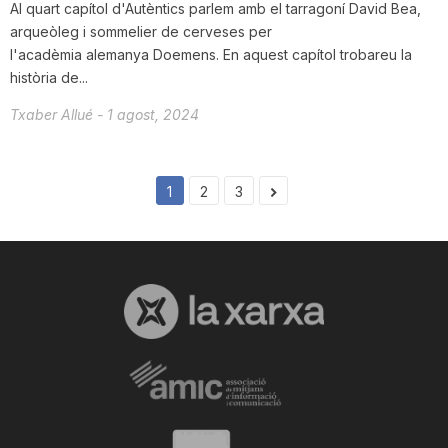
Al quart capítol d'Autèntics parlem amb el tarragoní David Bea,
arqueòleg i sommelier de cerveses per
l'acadèmia alemanya Doemens. En aquest capítol trobareu la
història de...
Txaber Allué
-
1 agost, 2024
1
2
3