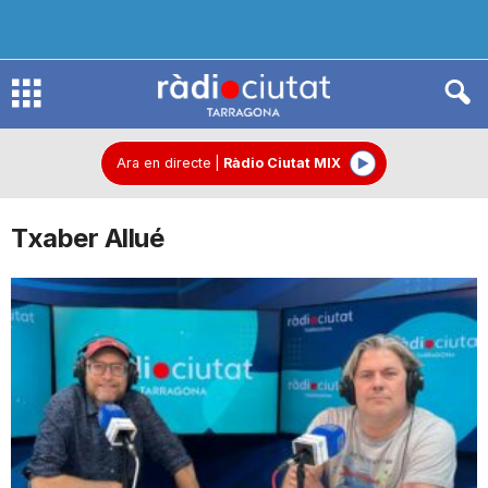
R
à
Ara en directe
|
Ràdio Ciutat MIX
Txaber Allué
d
i
o
C