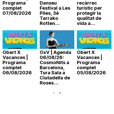
Programa
Danseu
recàrrec
n
complet
Festival a Les
turístic per
07/08/2026
Piles, 3è
protegir la
Tarrako
qualitat de
a
Rotten...
vida a...
Obert X
OxV | Agenda
Obert X
Vacances |
06/08/26:
Vacances |
Programa
CosmoNits a
Programa
complet
Barcelona,
complet
06/08/2026
Tura Sala a
05/08/2026
Ciutadella de
Roses...