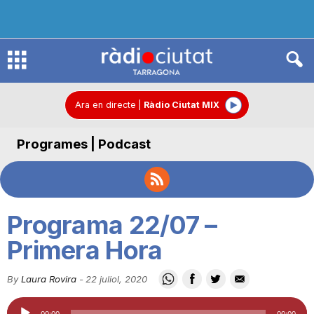
R
à
Ara en directe
|
Ràdio Ciutat MIX
Programes | Podcast
d
i
Programa 22/07 –
o
Primera Hora
By
Laura Rovira
-
22 juliol, 2020
C
Reproductor
00:00
00:00