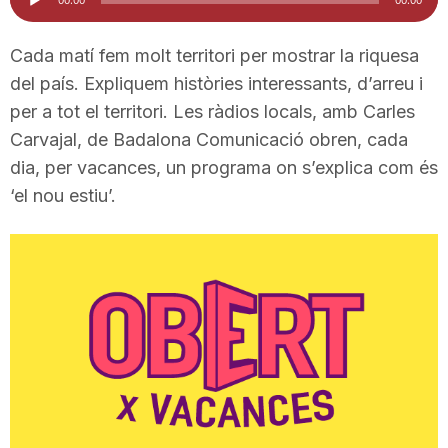
d'àudio
i
Cada matí fem molt territori per mostrar la riquesa
del país. Expliquem històries interessants, d’arreu i
u
per a tot el territori. Les ràdios locals, amb Carles
Carvajal, de Badalona Comunicació obren, cada
t
dia, per vacances, un programa on s’explica com és
‘el nou estiu’.
a
t
d
e