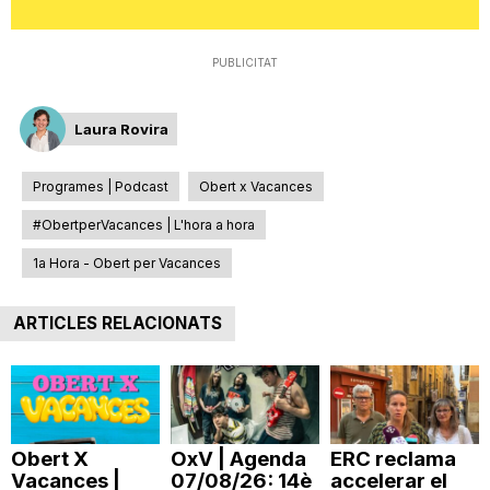
T
PUBLICITAT
a
Laura Rovira
r
Programes | Podcast
Obert x Vacances
#ObertperVacances | L'hora a hora
r
1a Hora - Obert per Vacances
a
ARTICLES RELACIONATS
g
o
Obert X
OxV | Agenda
ERC reclama
Vacances |
07/08/26: 14è
accelerar el