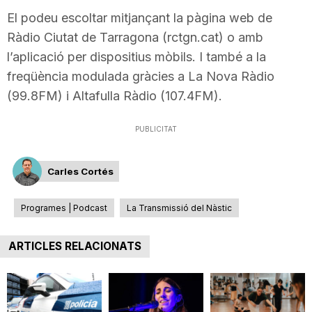
T
El podeu escoltar mitjançant la pàgina web de
Ràdio Ciutat de Tarragona (rctgn.cat) o amb
l’aplicació per dispositius mòbils. I també a la
a
freqüència modulada gràcies a La Nova Ràdio
(99.8FM) i Altafulla Ràdio (107.4FM).
r
PUBLICITAT
r
Carles Cortés
a
Programes | Podcast
La Transmissió del Nàstic
g
ARTICLES RELACIONATS
o