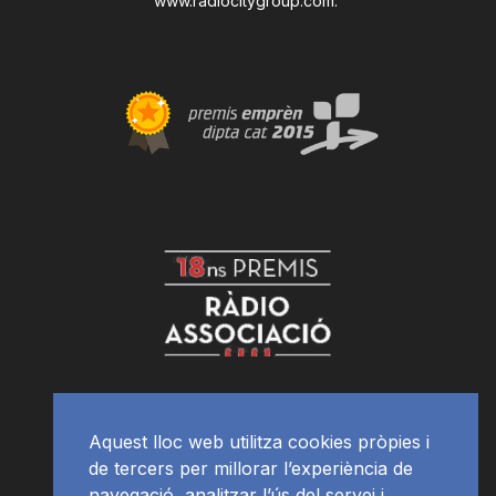
www.radiocitygroup.com
.
Aquest lloc web utilitza cookies pròpies i
de tercers per millorar l’experiència de
navegació, analitzar l’ús del servei i