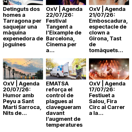
n
Detinguts dos
OxV | Agenda
OxV | Agenda
homes a
22/07/26:
21/07/26:
Tarragona per
Festival
Emboscadura,
a
saquejar una
Tangent a
espectacle de
màquina
l’Eixample de
clown a
expenedora de
Barcelona,
Girona, Tast
joguines
Cinema per
de
a...
tomàquets...
OxV | Agenda
EMATSA
OxV | Agenda
20/07/26:
reforça el
17/07/26:
Humor amb
control de
Festiuet a
Peyu a Sant
plagues al
Salou, Fira
Martí Sarroca,
clavegueram
Circ al Carrer
Nits de...
davant
a la...
l’augment de
temperatures