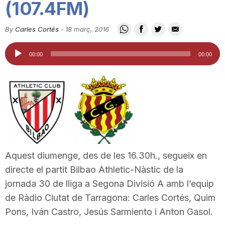
(107.4FM)
i
By
Carles Cortés
-
18 març, 2016
u
Reproductor
00:00
00:00
d'àudio
t
a
t
Aquest diumenge, des de les 16.30h., segueix en
directe el partit Bilbao Athletic-Nàstic de la
d
jornada 30 de lliga a Segona Divisió A amb l’equip
de Ràdio Ciutat de Tarragona: Carles Cortés, Quim
e
Pons, Iván Castro, Jesús Sarmiento i Anton Gasol.