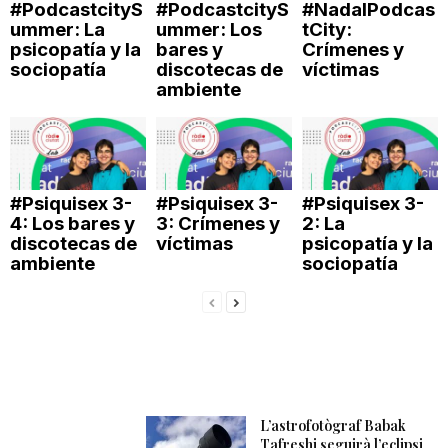
#PodcastcityS
#PodcastcityS
#NadalPodcas
n
ummer: La
ummer: Los
tCity:
psicopatía y la
bares y
Crímenes y
sociopatía
discotecas de
víctimas
a
ambiente
#Psiquisex 3-
#Psiquisex 3-
#Psiquisex 3-
4: Los bares y
3: Crímenes y
2: La
discotecas de
víctimas
psicopatía y la
ambiente
sociopatía