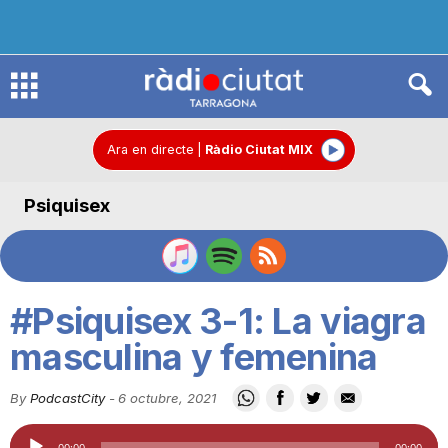
R
à
Ara en directe
|
Ràdio Ciutat MIX
Psiquisex
d
i
#Psiquisex 3-1: La viagra
o
masculina y femenina
By
PodcastCity
-
6 octubre, 2021
C
Reproductor
00:00
00:00