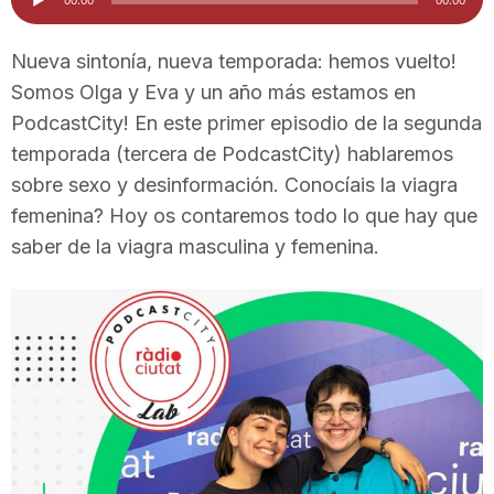
d'àudio
i
Nueva sintonía, nueva temporada: hemos vuelto!
Somos Olga y Eva y un año más estamos en
u
PodcastCity! En este primer episodio de la segunda
temporada (tercera de PodcastCity) hablaremos
t
sobre sexo y desinformación. Conocíais la viagra
femenina? Hoy os contaremos todo lo que hay que
a
saber de la viagra masculina y femenina.
t
d
e