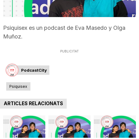
T
a
Psiquisex es un podcast de Eva Masedo y Olga
Muñoz.
r
PUBLICITAT
r
PodcastCity
a
Psiquisex
ARTICLES RELACIONATS
g
o