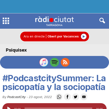
R
à
Ara en directe
|
Obert por Vacances
Psiquisex
d
i
#PodcastcitySummer: La
o
psicopatía y la sociopatía
By
PodcastCity
-
23 agost, 2022
C
Reproductor
00:00
00:00