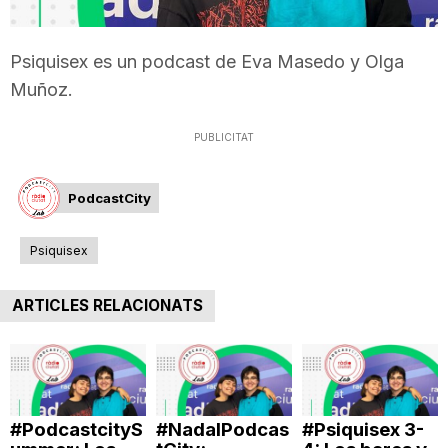
T
Psiquisex es un podcast de Eva Masedo y Olga
a
Muñoz.
PUBLICITAT
r
PodcastCity
r
Psiquisex
a
ARTICLES RELACIONATS
g
o
#PodcastcityS
#NadalPodcas
#Psiquisex 3-