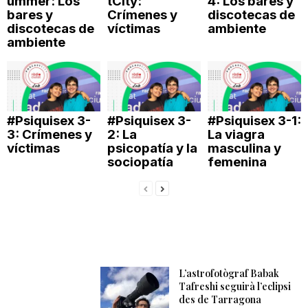
ummer: Los
tCity:
4: Los bares y
bares y
Crímenes y
discotecas de
n
discotecas de
víctimas
ambiente
ambiente
a
#Psiquisex 3-
#Psiquisex 3-
#Psiquisex 3-1:
3: Crímenes y
2: La
La viagra
víctimas
psicopatía y la
masculina y
sociopatía
femenina