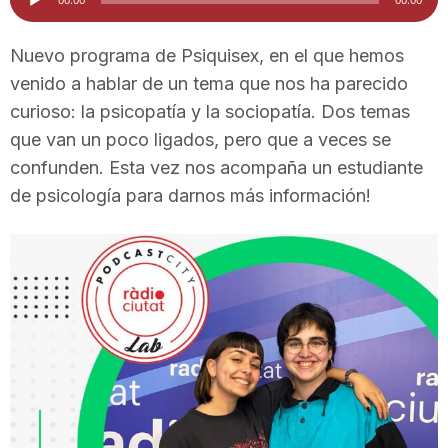
d'àudio
i
Nuevo programa de Psiquisex, en el que hemos
venido a hablar de un tema que nos ha parecido
u
curioso: la psicopatía y la sociopatía. Dos temas
que van un poco ligados, pero que a veces se
t
confunden. Esta vez nos acompaña un estudiante
de psicología para darnos más información!
a
t
d
e