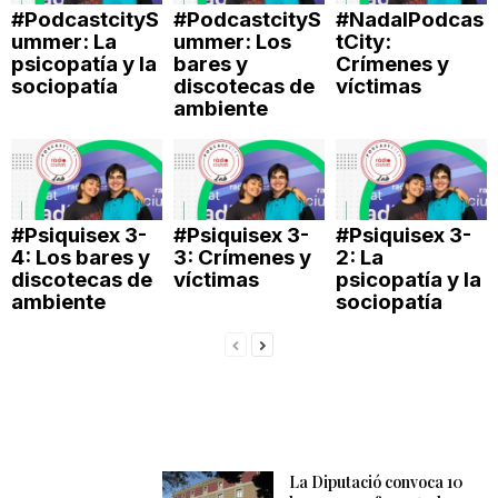
#PodcastcityS
#PodcastcityS
#NadalPodcas
n
ummer: La
ummer: Los
tCity:
psicopatía y la
bares y
Crímenes y
sociopatía
discotecas de
víctimas
a
ambiente
#Psiquisex 3-
#Psiquisex 3-
#Psiquisex 3-
4: Los bares y
3: Crímenes y
2: La
discotecas de
víctimas
psicopatía y la
ambiente
sociopatía