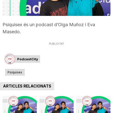
T
a
Psiquisex és un podcast d’Olga Muñoz i Eva
Masedo.
r
PUBLICITAT
r
PodcastCity
a
Psiquisex
ARTICLES RELACIONATS
g
o