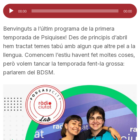
i
Reproductor
00:00
00:00
d'àudio
u
Benvinguts a l’últim programa de la primera
temporada de Psiquisex! Des de principis d’abril
hem tractat temes tabú amb algun que altre pel a la
t
llengua. Comencem l’estiu havent fet moltes coses,
però volem tancar la temporada fent-la grossa:
a
parlarem del BDSM.
t
d
e