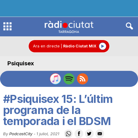
R
à
Ara en directe
|
Ràdio Ciutat MIX
Psiquisex
d
i
#Psiquisex 15: L’últim
o
programa de la
temporada i el BDSM
C
By
PodcastCity
-
1 juliol, 2021