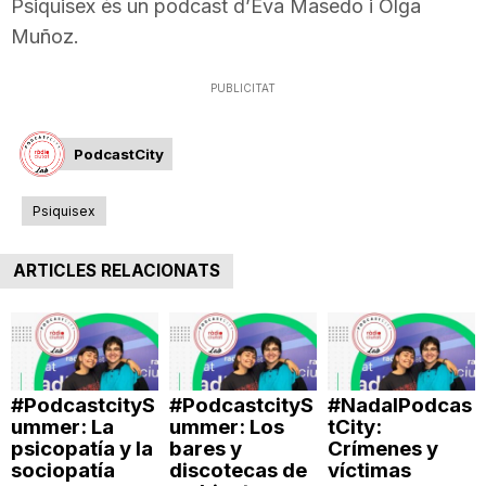
Psiquisex és un podcast d’Eva Masedo i Olga
T
Muñoz.
PUBLICITAT
a
PodcastCity
r
Psiquisex
r
ARTICLES RELACIONATS
a
g
#PodcastcityS
#PodcastcityS
#NadalPodcas
ummer: La
ummer: Los
tCity:
o
psicopatía y la
bares y
Crímenes y
sociopatía
discotecas de
víctimas