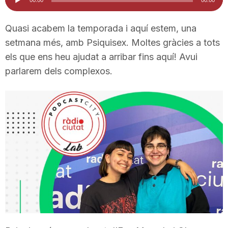
d'àudio
i
Quasi acabem la temporada i aquí estem, una
setmana més, amb Psiquisex. Moltes gràcies a tots
u
els que ens heu ajudat a arribar fins aquí! Avui
parlarem dels complexos.
t
a
t
d
e