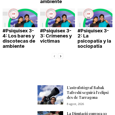
ambiente
n
a
#Psiquisex 3-
#Psiquisex 3-
#Psiquisex 3-
4: Los bares y
3: Crímenes y
2: La
discotecas de
víctimas
psicopatía y la
ambiente
sociopatía