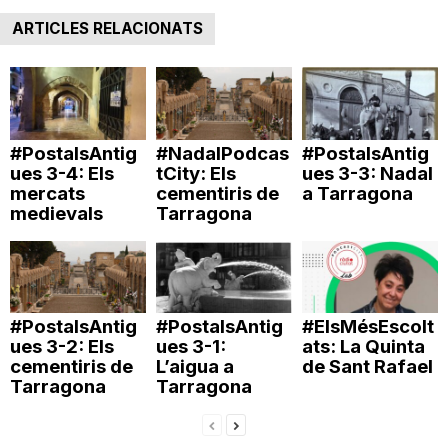
ARTICLES RELACIONATS
#PostalsAntig
#NadalPodcas
#PostalsAntig
ues 3-4: Els
tCity: Els
ues 3-3: Nadal
mercats
cementiris de
a Tarragona
medievals
Tarragona
#PostalsAntig
#PostalsAntig
#ElsMésEscolt
ues 3-2: Els
ues 3-1:
ats: La Quinta
cementiris de
L’aigua a
de Sant Rafael
Tarragona
Tarragona