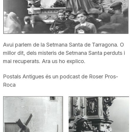
T
a
Avui parlem de la Setmana Santa de Tarragona. O
r
millor dit, dels misteris de Setmana Santa perduts i
mai recuperats. Ara us ho explico.
r
Postals Antigues és un podcast de Roser Pros-
a
Roca
g
o