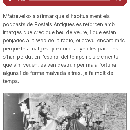
d'àudio
i
M’atreveixo a afirmar que si habitualment els
podcasts de Postals Antigues es reforcen amb
u
imatges que crec que heu de veure, i que estan
penjades a la web de la ràdio, el d’avui encara més
t
perquè les imatges que companyen les paraules
s’han perdut en l’espiral del temps i els elements
a
que s’hi veuen, es van destruir per mala fortuna
alguns i de forma malvada altres, ja fa molt de
temps.
t
d
e