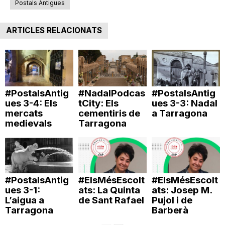
Postals Antigues
ARTICLES RELACIONATS
#PostalsAntig
#NadalPodcas
#PostalsAntig
ues 3-4: Els
tCity: Els
ues 3-3: Nadal
mercats
cementiris de
a Tarragona
medievals
Tarragona
#PostalsAntig
#ElsMésEscolt
#ElsMésEscolt
ues 3-1:
ats: La Quinta
ats: Josep M.
L’aigua a
de Sant Rafael
Pujol i de
Tarragona
Barberà