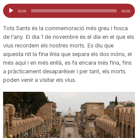
i
Reproductor
00:00
00:00
d'àudio
u
Tots Sants és la commemoració més greu i fosca
de l’any. El dia 1 de novembre és el dia en el que els
vius recordem els nostres morts. Es diu que
t
aquesta nit la fina línia que separa els dos móns, el
més aquí i en més enllà, es fa encara més fina, fins
a
a pràcticament desaparèixer i per tant, els morts
poden venir a visitar els vius.
t
d
e