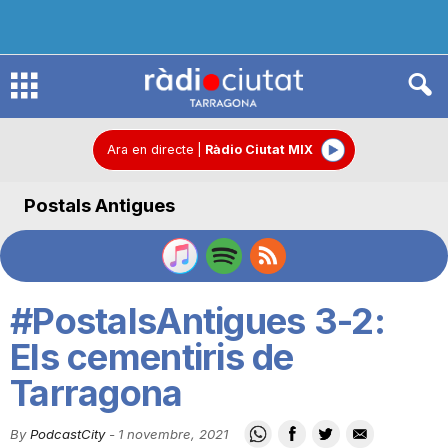
R
à
Ara en directe
|
Ràdio Ciutat MIX
Postals Antigues
d
i
#PostalsAntigues 3-2:
o
Els cementiris de
Tarragona
C
By
PodcastCity
-
1 novembre, 2021