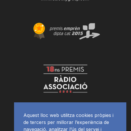
Aquest lloc web utilitza cookies pròpies i
de tercers per millorar l’experiència de
navegació, analitzar l’ús del servei i