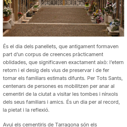
T
a
r
És el dia dels panellets, que antigament formaven
part d’un corpus de creences pràcticament
r
oblidades, que significaven exactament això: l’etern
retorn i el desig dels vius de preservar i de fer
tornar els familiars estimats difunts. Per Tots Sants,
a
centenars de persones es mobilitzen per anar al
cementiri de la ciutat a visitar les tombes i nínxols
g
dels seus familiars i amics. És un dia per al record,
la pietat i la reflexió.
o
Avui els cementiris de Tarragona són els