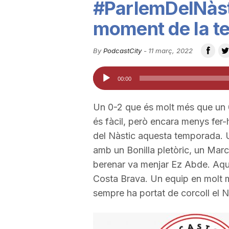
#ParlemDelNàsti
u
moment de la 
t
By
PodcastCity
-
11 març, 2022
Reproductor
00:00
a
d'àudio
Un 0-2 que és molt més que un 
t
és fàcil, però encara menys fer-ho
del Nàstic aquesta temporada. Un 
d
amb un Bonilla pletòric, un Marc
berenar va menjar Ez Abde. Aque
Costa Brava. Un equip en molt m
e
sempre ha portat de corcoll el N
T