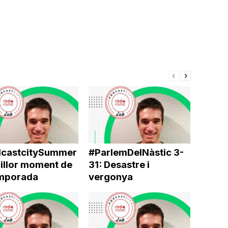
castcitySummer
#ParlemDelNàstic 3-
millor moment de
31: Desastre i
emporada
vergonya