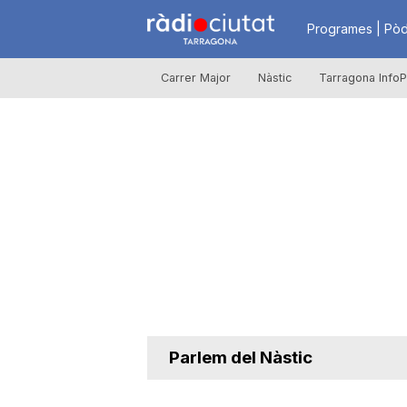
R
Programes | Pòd
Carrer Major
Nàstic
Tarragona InfoP
à
d
i
o
C
Parlem del Nàstic
i