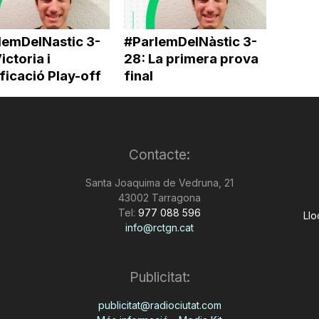
lemDelNastic 3-
#ParlemDelNàstic 3-
ictoria i
28: La primera prova
ficació Play-off
final
Contacte:
Santa Joaquima de Vedruna, 21
43002 Tarragona
Tel:
977 088 596
Llo
info@rctgn.cat
Publicitat:
publicitat@radiociutat.com