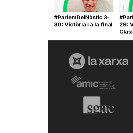
#ParlemDelNàstic 3-
#Par
30: Victòria i a la final
29: V
Clasi