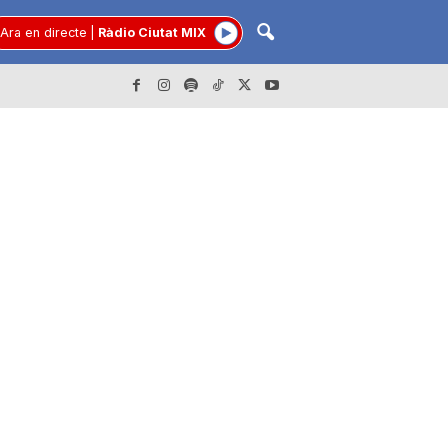
Ara en directe
|
Ràdio Ciutat MIX