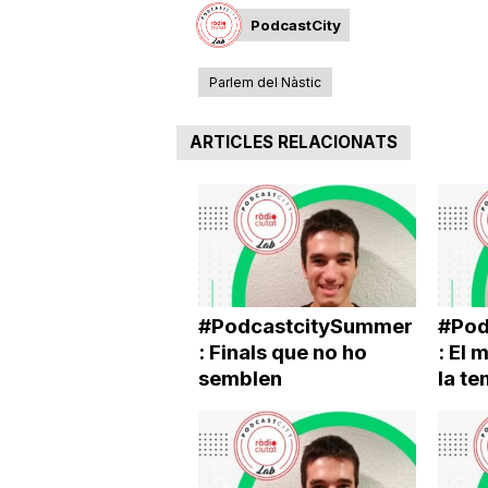
PodcastCity
a
Parlem del Nàstic
ARTICLES RELACIONATS
#PodcastcitySummer
#Pod
: Finals que no ho
: El 
semblen
la t