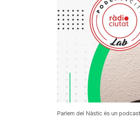
a
r
r
a
g
o
Parlem del Nàstic és un podcast 
n