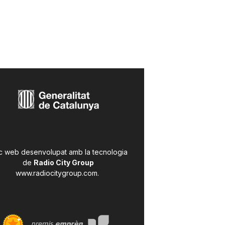
c web desenvolupat amb la tecnologia
de
Radio City Group
www.radiocitygroup.com
.