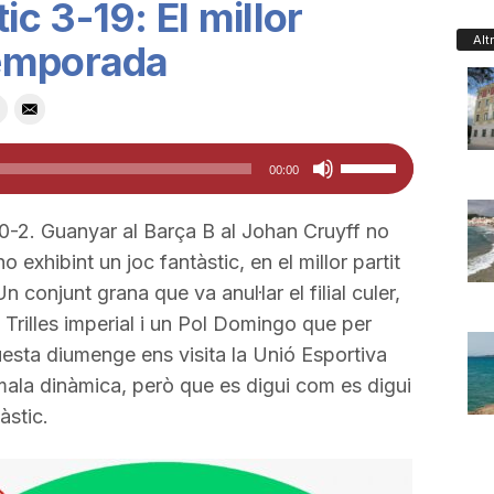
c 3-19: El millor
Alt
temporada
Feu
00:00
servir
les
0-2. Guanyar al Barça B al Johan Cruyff no
tecles
 exhibint un joc fantàstic, en el millor partit
de
conjunt grana que va anul·lar el filial culer,
fletxa
 Trilles imperial i un Pol Domingo que per
cap
sta diumenge ens visita la Unió Esportiva
amunt/cap
ala dinàmica, però que es digui com es digui
avall
àstic.
per
a