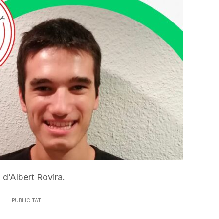
incrementar
o
disminuir
el
volum.
d’Albert Rovira.
PUBLICITAT