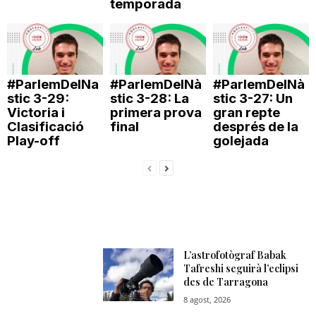
temporada
n
a
#ParlemDelNa
#ParlemDelNà
#ParlemDelNà
stic 3-29:
stic 3-28: La
stic 3-27: Un
Victoria i
primera prova
gran repte
Clasificació
final
després de la
Play-off
golejada