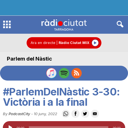
R
à
Ara en directe
|
Ràdio Ciutat MIX
Parlem del Nàstic
d
i
#ParlemDelNàstic 3-30:
o
Victòria i a la final
By
PodcastCity
-
10 juny, 2022
C
Reproductor
00:00
00:00