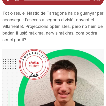
d'àudio
i
Tot o res, el Nàstic de Tarragona ha de guanyar per
aconseguir l’ascens a segona divisió, davant el
u
Villarreal B. Projeccions optimistes, pero no hem de
badar. Il·lusió màxima, nervis màxims, com podra
t
ser el partit?
a
t
d
e