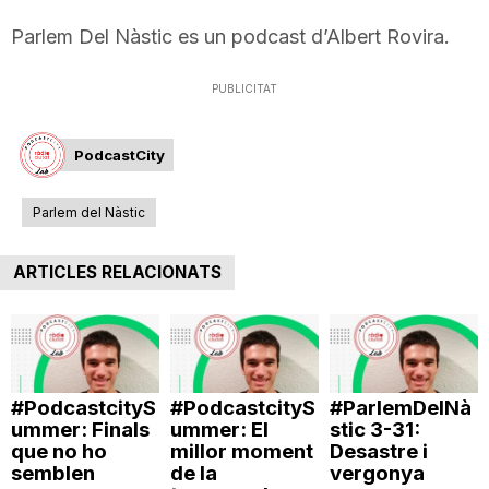
T
Parlem Del Nàstic es un podcast d’Albert Rovira.
PUBLICITAT
a
PodcastCity
r
Parlem del Nàstic
r
ARTICLES RELACIONATS
a
g
#PodcastcityS
#PodcastcityS
#ParlemDelNà
ummer: Finals
ummer: El
stic 3-31:
o
que no ho
millor moment
Desastre i
semblen
de la
vergonya