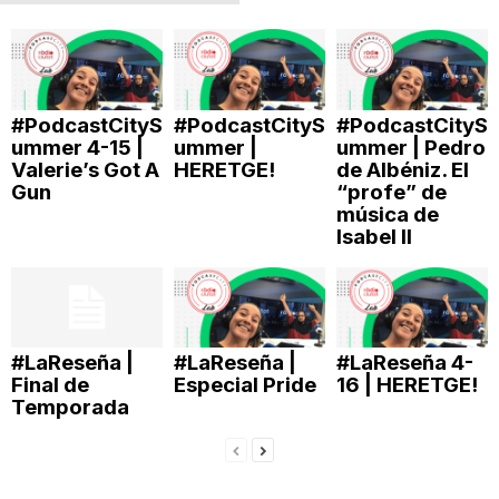
T
a
#PodcastCityS
#PodcastCityS
#PodcastCityS
ummer 4-15 |
ummer |
ummer | Pedro
Valerie’s Got A
HERETGE!
de Albéniz. El
r
Gun
“profe” de
música de
Isabel II
r
a
#LaReseña |
#LaReseña |
#LaReseña 4-
g
Final de
Especial Pride
16 | HERETGE!
Temporada
o