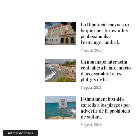
n
a
Altres notícies