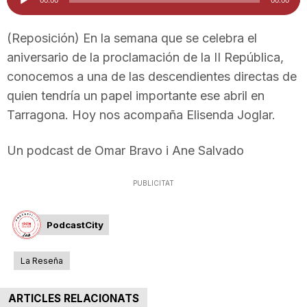
d'àudio
i
(Reposición) En la semana que se celebra el
aniversario de la proclamación de la II República,
u
conocemos a una de las descendientes directas de
quien tendría un papel importante ese abril en
t
Tarragona. Hoy nos acompaña Elisenda Joglar.
a
Un podcast de Omar Bravo i Ane Salvado
PUBLICITAT
t
PodcastCity
d
La Reseña
e
ARTICLES RELACIONATS