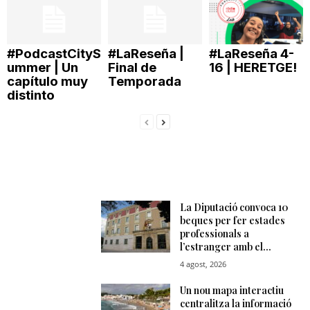
n
#PodcastCityS
#LaReseña |
#LaReseña 4-
a
ummer | Un
Final de
16 | HERETGE!
capítulo muy
Temporada
distinto