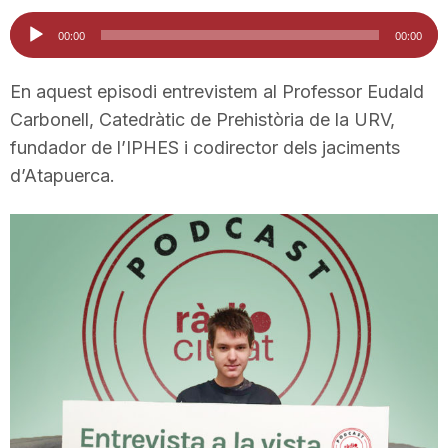
i
Reproductor
00:00
00:00
d'àudio
u
En aquest episodi entrevistem al Professor Eudald
Carbonell, Catedràtic de Prehistòria de la URV,
fundador de l’IPHES i codirector dels jaciments
t
d’Atapuerca.
a
t
d
e