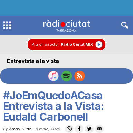
R
à
Ara en directe
|
Ràdio Ciutat MIX
Entrevista a la vista
d
i
#JoEmQuedoACasa
o
Entrevista a la Vista:
Eudald Carbonell
C
By
Arnau Curto
-
9 maig, 2020