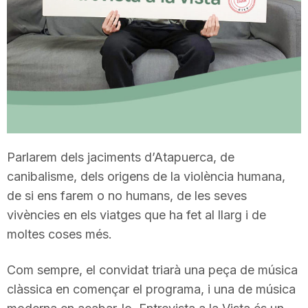
T
a
r
r
Parlarem dels jaciments d’Atapuerca, de
canibalisme, dels origens de la violència humana,
a
de si ens farem o no humans, de les seves
vivències en els viatges que ha fet al llarg i de
moltes coses més.
g
Com sempre, el convidat triarà una peça de música
o
clàssica en començar el programa, i una de música