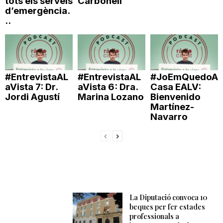
tots els serveis
Carbonell
d’emergència.
..
#EntrevistaAL
#EntrevistaAL
#JoEmQuedoA
aVista 7: Dr.
aVista 6: Dra.
Casa EALV:
Jordi Agustí
Marina Lozano
Bienvenido
Martínez-
Navarro