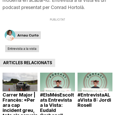
moderna en acabar-lo. Entrevista a la Vista és un
n
podcast presentat per Conrad Hortolà.
PUBLICITAT
a
Arnau Curto
Entrevista a la vista
ARTICLES RELACIONATS
Carrer Major |
#ElsMésEscolt
#EntrevistaAL
Francès: «Per
ats Entrevista
aVista 8: Jordi
ara cap
a la Vista:
Rosell
incident greu,
Eudald